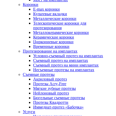
Коронки
E-max коронки
Культевые вкладки
Металлические коронки
Телескопические коронки для
протезирования
Металлокерамические коронки
Керамические коронки
Циркониевые коронки
Временные коронки
Протезирование на имплантах
Условно-съемный протез на имплантах
Съемный протез на имплантах
Съемный протез на мини имплантах
Несъемные протезы на имплантах
Съемные протезы
Акриловый протез
Протезы Acry-Free
Мягкие зубные протезы
Нейлоновый протез
Бюгельные съемные протезы
Протезы Квадротти
Иммедиат-протез «Бабочка»
Услуги