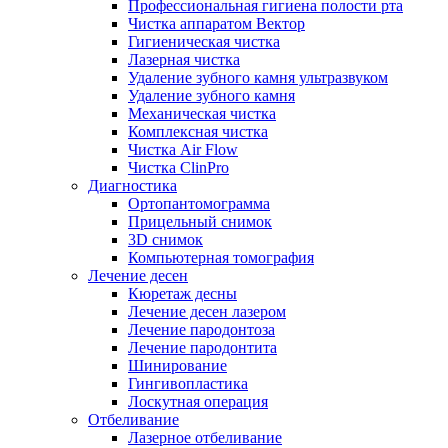
Профессиональная гигиена полости рта
Чистка аппаратом Вектор
Гигиеническая чистка
Лазерная чистка
Удаление зубного камня ультразвуком
Удаление зубного камня
Механическая чистка
Комплексная чистка
Чистка Air Flow
Чистка ClinPro
Диагностика
Ортопантомограмма
Прицельный снимок
3D снимок
Компьютерная томография
Лечение десен
Кюретаж десны
Лечение десен лазером
Лечение пародонтоза
Лечение пародонтита
Шинирование
Гингивопластика
Лоскутная операция
Отбеливание
Лазерное отбеливание