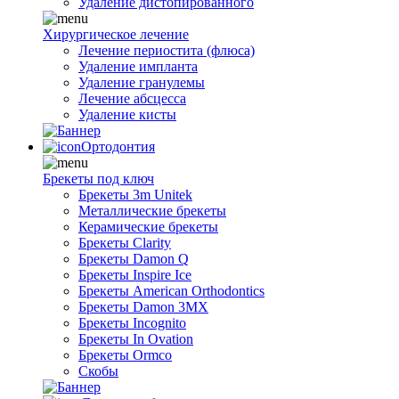
Удаление дистопированного
Хирургическое лечение
Лечение периостита (флюса)
Удаление импланта
Удаление гранулемы
Лечение абсцесса
Удаление кисты
Ортодонтия
Брекеты под ключ
Брекеты 3m Unitek
Металлические брекеты
Керамические брекеты
Брекеты Clarity
Брекеты Damon Q
Брекеты Inspire Ice
Брекеты American Orthodontics
Брекеты Damon 3MX
Брекеты Incognito
Брекеты In Ovation
Брекеты Ormco
Скобы