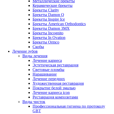
Металлические брекеты
Керамические брекеты
Брекеты Clarity
Брекеты Damon Q
Брекеты Inspire Ice
Брекеты American Orthodontics
Брекеты Damon 3MX
Брекеты Incognito
Брекеты In Ovation
Брекеты Ormco
Скобы
Лечение зубов
Виды лечения
Лечение кариеса
Эстетическая реставрация
Световые пломбы
Наращивание
Лечение передних
Художественная реставрация
Покрытие белой эмалью
Лечение кариеса icon
Реставрация композитами
Виды чисток
Профессиональная гигиена по протоколу
GBT