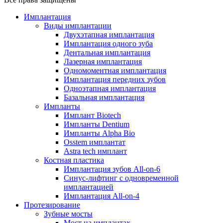
Имплантация
Виды имплантации
Двухэтапная имплантация
Имплантация одного зуба
Дентальная имплантация
Лазерная имплантация
Одномоментная имплантация
Имплантация передних зубов
Одноэтапная имплантация
Базальная имплантация
Импланты
Имплант Biotech
Импланты Dentium
Импланты Alpha Bio
Osstem имплантат
Astra tech имплант
Костная пластика
Имплантация зубов All-on-6
Синус-лифтинг с одновременной
имплантацией
Имплантация All-on-4
Протезирование
Зубные мосты
Мост на имплантах