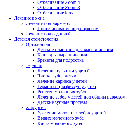
Отбеливание Zoom 4
Отбеливание Zoom 3
Отбеливание klox
Лечение во сне
Лечение под наркозом
Протезирование под наркозом
Лечение под седацией
Детская стоматология
Ортодонтия
Детские пластины для выравнивания
Капы для выравнивания
Брекеты для подростка
Терапия
Лечение пульпита у детей
Чистка зубов детям
Лечение кариеса у детей
Герметизация фиссур у детей
Рентген молочных зубов
Лечение зубов у детей под общим наркозом
Детские зубные протезы
Хирургия
Удаление молочных зубов у детей
Вывих молочного зуба
Киста молочного зуба