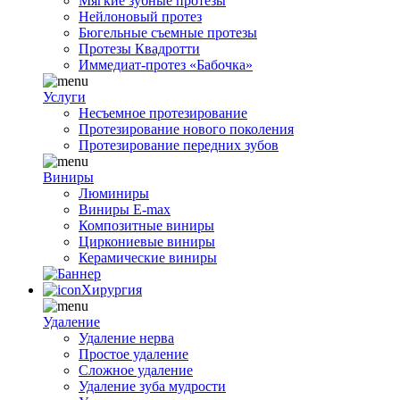
Мягкие зубные протезы
Нейлоновый протез
Бюгельные съемные протезы
Протезы Квадротти
Иммедиат-протез «Бабочка»
Услуги
Несъемное протезирование
Протезирование нового поколения
Протезирование передних зубов
Виниры
Люминиры
Виниры E-max
Композитные виниры
Циркониевые виниры
Керамические виниры
Хирургия
Удаление
Удаление нерва
Простое удаление
Сложное удаление
Удаление зуба мудрости