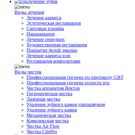
Лечение зубов
Виды лечения
Лечение кариеса
Эстетическая реставрация
Световые пломбы
Наращивание
Лечение передних
Художественная реставрация
Покрытие белой эмалью
Лечение кариеса icon
Реставрация композитами
Виды чисток
Профессиональная гигиена по протоколу GBT
Профессиональная гигиена полости рта
Чистка аппаратом Вектор
Гигиеническая чистка
Лазерная чистка
Удаление зубного камня ультразвуком
Удаление зубного камня
Механическая чистка
Комплексная чистка
Чистка Air Flow
Чистка ClinPro