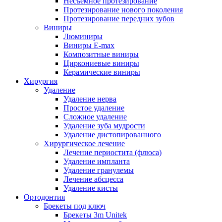
Несъемное протезирование
Протезирование нового поколения
Протезирование передних зубов
Виниры
Люминиры
Виниры E-max
Композитные виниры
Циркониевые виниры
Керамические виниры
Хирургия
Удаление
Удаление нерва
Простое удаление
Сложное удаление
Удаление зуба мудрости
Удаление дистопированного
Хирургическое лечение
Лечение периостита (флюса)
Удаление импланта
Удаление гранулемы
Лечение абсцесса
Удаление кисты
Ортодонтия
Брекеты под ключ
Брекеты 3m Unitek