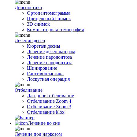
Диагностика
Ортопантомограмма
Прицельный снимок
3D снимок
Компьютерная томография
Лечение десен
Кюретаж десны
Лечение десен лазером
Лечение пародонтоза
Лечение пародонтита
Шинирование
Гингивопластика
Лоскутная операция
Отбеливание
Лазерное отбеливание
Отбеливание Zoom 4
Отбеливание Zoom 3
Отбеливание klox
Лечение во сне
Лечение под наркозом