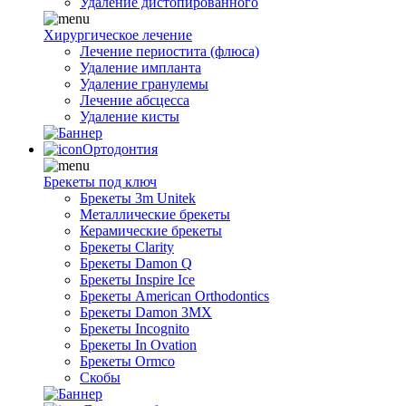
Удаление дистопированного
Хирургическое лечение
Лечение периостита (флюса)
Удаление импланта
Удаление гранулемы
Лечение абсцесса
Удаление кисты
Ортодонтия
Брекеты под ключ
Брекеты 3m Unitek
Металлические брекеты
Керамические брекеты
Брекеты Clarity
Брекеты Damon Q
Брекеты Inspire Ice
Брекеты American Orthodontics
Брекеты Damon 3MX
Брекеты Incognito
Брекеты In Ovation
Брекеты Ormco
Скобы