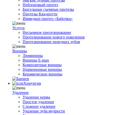
Мягкие зубные протезы
Нейлоновый протез
Бюгельные съемные протезы
Протезы Квадротти
Иммедиат-протез «Бабочка»
Услуги
Несъемное протезирование
Протезирование нового поколения
Протезирование передних зубов
Виниры
Люминиры
Виниры E-max
Композитные виниры
Циркониевые виниры
Керамические виниры
Хирургия
Удаление
Удаление нерва
Простое удаление
Сложное удаление
Удаление зуба мудрости