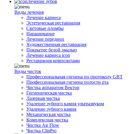
Лечение зубов
Виды лечения
Лечение кариеса
Эстетическая реставрация
Световые пломбы
Наращивание
Лечение передних
Художественная реставрация
Покрытие белой эмалью
Лечение кариеса icon
Реставрация композитами
Виды чисток
Профессиональная гигиена по протоколу GBT
Профессиональная гигиена полости рта
Чистка аппаратом Вектор
Гигиеническая чистка
Лазерная чистка
Удаление зубного камня ультразвуком
Удаление зубного камня
Механическая чистка
Комплексная чистка
Чистка Air Flow
Чистка ClinPro