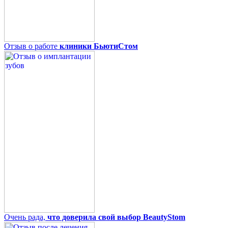
Отзыв о работе
клиники БьютиСтом
Очень рада,
что доверила свой выбор BeautyStom