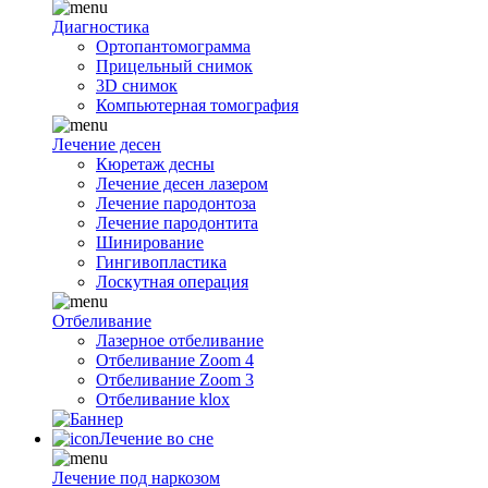
Диагностика
Ортопантомограмма
Прицельный снимок
3D снимок
Компьютерная томография
Лечение десен
Кюретаж десны
Лечение десен лазером
Лечение пародонтоза
Лечение пародонтита
Шинирование
Гингивопластика
Лоскутная операция
Отбеливание
Лазерное отбеливание
Отбеливание Zoom 4
Отбеливание Zoom 3
Отбеливание klox
Лечение во сне
Лечение под наркозом