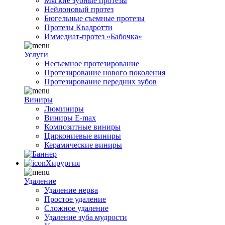
Мягкие зубные протезы
Нейлоновый протез
Бюгельные съемные протезы
Протезы Квадротти
Иммедиат-протез «Бабочка»
Услуги
Несъемное протезирование
Протезирование нового поколения
Протезирование передних зубов
Виниры
Люминиры
Виниры E-max
Композитные виниры
Циркониевые виниры
Керамические виниры
Хирургия
Удаление
Удаление нерва
Простое удаление
Сложное удаление
Удаление зуба мудрости