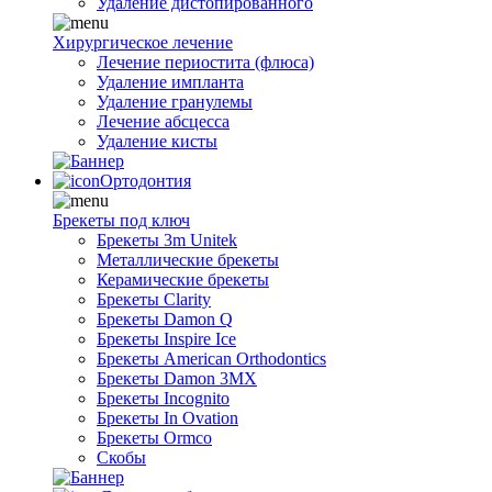
Удаление дистопированного
Хирургическое лечение
Лечение периостита (флюса)
Удаление импланта
Удаление гранулемы
Лечение абсцесса
Удаление кисты
Ортодонтия
Брекеты под ключ
Брекеты 3m Unitek
Металлические брекеты
Керамические брекеты
Брекеты Clarity
Брекеты Damon Q
Брекеты Inspire Ice
Брекеты American Orthodontics
Брекеты Damon 3MX
Брекеты Incognito
Брекеты In Ovation
Брекеты Ormco
Скобы