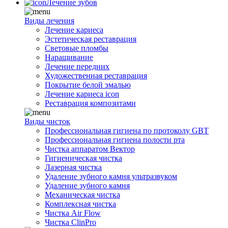
Лечение зубов
Виды лечения
Лечение кариеса
Эстетическая реставрация
Световые пломбы
Наращивание
Лечение передних
Художественная реставрация
Покрытие белой эмалью
Лечение кариеса icon
Реставрация композитами
Виды чисток
Профессиональная гигиена по протоколу GBT
Профессиональная гигиена полости рта
Чистка аппаратом Вектор
Гигиеническая чистка
Лазерная чистка
Удаление зубного камня ультразвуком
Удаление зубного камня
Механическая чистка
Комплексная чистка
Чистка Air Flow
Чистка ClinPro