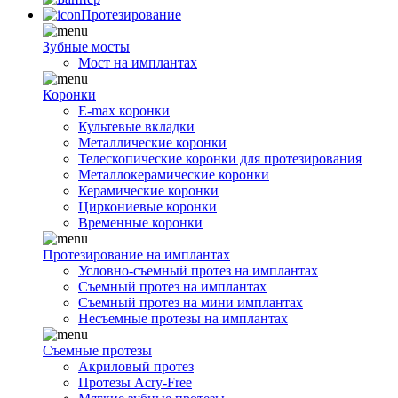
Протезирование
Зубные мосты
Мост на имплантах
Коронки
E-max коронки
Культевые вкладки
Металлические коронки
Телескопические коронки для протезирования
Металлокерамические коронки
Керамические коронки
Циркониевые коронки
Временные коронки
Протезирование на имплантах
Условно-съемный протез на имплантах
Съемный протез на имплантах
Съемный протез на мини имплантах
Несъемные протезы на имплантах
Съемные протезы
Акриловый протез
Протезы Acry-Free