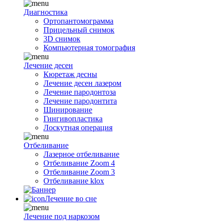
Диагностика
Ортопантомограмма
Прицельный снимок
3D снимок
Компьютерная томография
Лечение десен
Кюретаж десны
Лечение десен лазером
Лечение пародонтоза
Лечение пародонтита
Шинирование
Гингивопластика
Лоскутная операция
Отбеливание
Лазерное отбеливание
Отбеливание Zoom 4
Отбеливание Zoom 3
Отбеливание klox
Лечение во сне
Лечение под наркозом