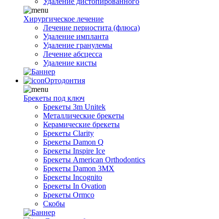
Удаление дистопированного
Хирургическое лечение
Лечение периостита (флюса)
Удаление импланта
Удаление гранулемы
Лечение абсцесса
Удаление кисты
Ортодонтия
Брекеты под ключ
Брекеты 3m Unitek
Металлические брекеты
Керамические брекеты
Брекеты Clarity
Брекеты Damon Q
Брекеты Inspire Ice
Брекеты American Orthodontics
Брекеты Damon 3MX
Брекеты Incognito
Брекеты In Ovation
Брекеты Ormco
Скобы