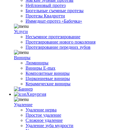
Мягкие зубные протезы
Нейлоновый протез
Бюгельные съемные протезы
Протезы Квадротти
Иммедиат-протез «Бабочка»
Услуги
Несъемное протезирование
Протезирование нового поколения
Протезирование передних зубов
Виниры
Люминиры
Виниры E-max
Композитные виниры
Циркониевые виниры
Керамические виниры
Хирургия
Удаление
Удаление нерва
Простое удаление
Сложное удаление
Удаление зуба мудрости