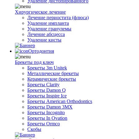
Удаление дистопированного
Хирургическое лечение
Лечение периостита (флюса)
Удаление импланта
Удаление гранулемы
Лечение абсцесса
Удаление кисты
Ортодонтия
Брекеты под ключ
Брекеты 3m Unitek
Металлические брекеты
Керамические брекеты
Брекеты Clarity
Брекеты Damon Q
Брекеты Inspire Ice
Брекеты American Orthodontics
Брекеты Damon 3MX
Брекеты Incognito
Брекеты In Ovation
Брекеты Ormco
Скобы