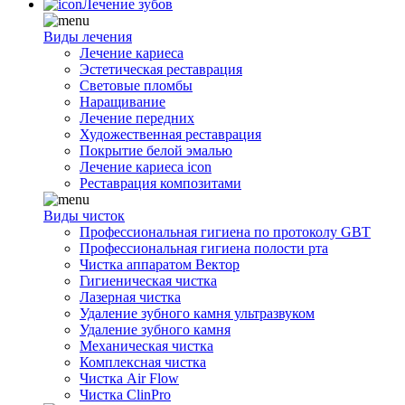
Лечение зубов
Виды лечения
Лечение кариеса
Эстетическая реставрация
Световые пломбы
Наращивание
Лечение передних
Художественная реставрация
Покрытие белой эмалью
Лечение кариеса icon
Реставрация композитами
Виды чисток
Профессиональная гигиена по протоколу GBT
Профессиональная гигиена полости рта
Чистка аппаратом Вектор
Гигиеническая чистка
Лазерная чистка
Удаление зубного камня ультразвуком
Удаление зубного камня
Механическая чистка
Комплексная чистка
Чистка Air Flow
Чистка ClinPro