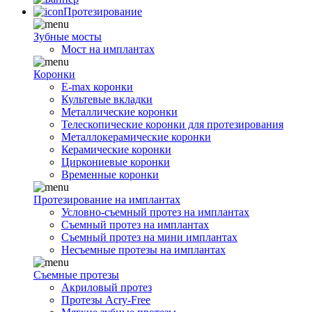
Протезирование
Зубные мосты
Мост на имплантах
Коронки
E-max коронки
Культевые вкладки
Металлические коронки
Телескопические коронки для протезирования
Металлокерамические коронки
Керамические коронки
Циркониевые коронки
Временные коронки
Протезирование на имплантах
Условно-съемный протез на имплантах
Съемный протез на имплантах
Съемный протез на мини имплантах
Несъемные протезы на имплантах
Съемные протезы
Акриловый протез
Протезы Acry-Free