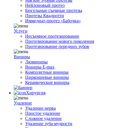
Мягкие зубные протезы
Нейлоновый протез
Бюгельные съемные протезы
Протезы Квадротти
Иммедиат-протез «Бабочка»
Услуги
Несъемное протезирование
Протезирование нового поколения
Протезирование передних зубов
Виниры
Люминиры
Виниры E-max
Композитные виниры
Циркониевые виниры
Керамические виниры
Хирургия
Удаление
Удаление нерва
Простое удаление
Сложное удаление
Удаление зуба мудрости