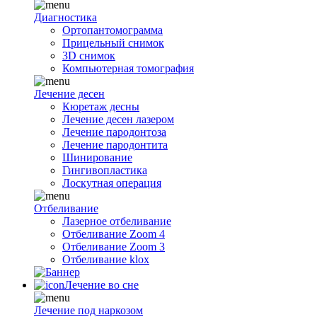
Диагностика
Ортопантомограмма
Прицельный снимок
3D снимок
Компьютерная томография
Лечение десен
Кюретаж десны
Лечение десен лазером
Лечение пародонтоза
Лечение пародонтита
Шинирование
Гингивопластика
Лоскутная операция
Отбеливание
Лазерное отбеливание
Отбеливание Zoom 4
Отбеливание Zoom 3
Отбеливание klox
Лечение во сне
Лечение под наркозом