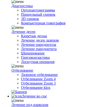
Диагностика
Ортопантомограмма
Прицельный снимок
3D снимок
Компьютерная томография
Лечение десен
Кюретаж десны
Лечение десен лазером
Лечение пародонтоза
Лечение пародонтита
Шинирование
Гингивопластика
Лоскутная операция
Отбеливание
Лазерное отбеливание
Отбеливание Zoom 4
Отбеливание Zoom 3
Отбеливание klox
Лечение во сне
Лечение под наркозом