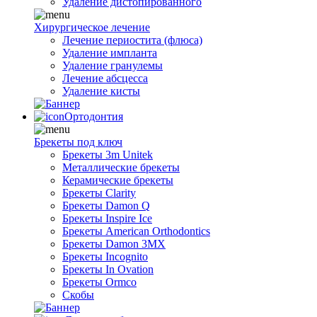
Удаление дистопированного
Хирургическое лечение
Лечение периостита (флюса)
Удаление импланта
Удаление гранулемы
Лечение абсцесса
Удаление кисты
Ортодонтия
Брекеты под ключ
Брекеты 3m Unitek
Металлические брекеты
Керамические брекеты
Брекеты Clarity
Брекеты Damon Q
Брекеты Inspire Ice
Брекеты American Orthodontics
Брекеты Damon 3MX
Брекеты Incognito
Брекеты In Ovation
Брекеты Ormco
Скобы