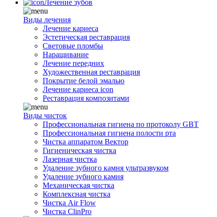
Лечение зубов
Виды лечения
Лечение кариеса
Эстетическая реставрация
Световые пломбы
Наращивание
Лечение передних
Художественная реставрация
Покрытие белой эмалью
Лечение кариеса icon
Реставрация композитами
Виды чисток
Профессиональная гигиена по протоколу GBT
Профессиональная гигиена полости рта
Чистка аппаратом Вектор
Гигиеническая чистка
Лазерная чистка
Удаление зубного камня ультразвуком
Удаление зубного камня
Механическая чистка
Комплексная чистка
Чистка Air Flow
Чистка ClinPro