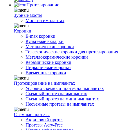
Протезирование
Зубные мосты
Мост на имплантах
Коронки
E-max коронки
Культевые вкладки
Металлические коронки
Телескопические коронки для протезирования
Металлокерамические коронки
Керамические коронки
Циркониевые коронки
Временные коронки
Протезирование на имплантах
Условно-съемный протез на имплантах
Съемный протез на имплантах
Съемный протез на мини имплантах
Несъемные протезы на имплантах
Съемные протезы
Акриловый протез
Протезы Acry-Free