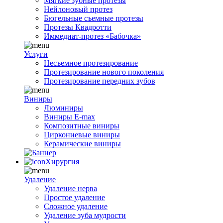
Мягкие зубные протезы
Нейлоновый протез
Бюгельные съемные протезы
Протезы Квадротти
Иммедиат-протез «Бабочка»
Услуги
Несъемное протезирование
Протезирование нового поколения
Протезирование передних зубов
Виниры
Люминиры
Виниры E-max
Композитные виниры
Циркониевые виниры
Керамические виниры
Хирургия
Удаление
Удаление нерва
Простое удаление
Сложное удаление
Удаление зуба мудрости