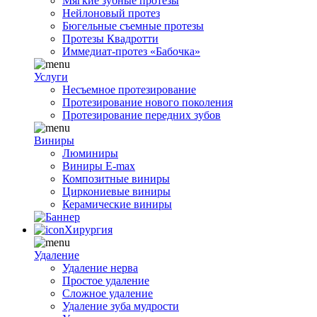
Мягкие зубные протезы
Нейлоновый протез
Бюгельные съемные протезы
Протезы Квадротти
Иммедиат-протез «Бабочка»
Услуги
Несъемное протезирование
Протезирование нового поколения
Протезирование передних зубов
Виниры
Люминиры
Виниры E-max
Композитные виниры
Циркониевые виниры
Керамические виниры
Хирургия
Удаление
Удаление нерва
Простое удаление
Сложное удаление
Удаление зуба мудрости