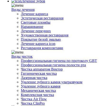
Лечение зубов
Виды лечения
Лечение кариеса
Эстетическая реставрация
Световые пломбы
Наращивание
Лечение передних
Художественная реставрация
Покрытие белой эмалью
Лечение кариеса icon
Реставрация композитами
Виды чисток
Профессиональная гигиена по протоколу GBT
Профессиональная гигиена полости рта
Чистка аппаратом Вектор
Гигиеническая чистка
Лазерная чистка
Удаление зубного камня ультразвуком
Удаление зубного камня
Механическая чистка
Комплексная чистка
Чистка Air Flow
Чистка ClinPro