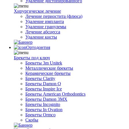
Удаление дистопированного
Хирургическое лечение
Лечение периостита (флюса)
Удаление импланта
Удаление гранулемы
Лечение абсцесса
Удаление кисты
Ортодонтия
Брекеты под ключ
Брекеты 3m Unitek
Металлические брекеты
Керамические брекеты
Брекеты Clarity
Брекеты Damon Q
Брекеты Inspire Ice
Брекеты American Orthodontics
Брекеты Damon 3MX
Брекеты Incognito
Брекеты In Ovation
Брекеты Ormco
Скобы