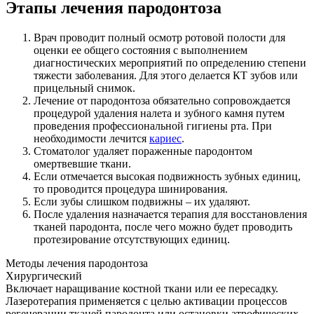
Этапы лечения пародонтоза
Врач проводит полный осмотр ротовой полости для
оценки ее общего состояния с выполнением
диагностических мероприятий по определению степени
тяжести заболевания. Для этого делается КТ зубов или
прицельный снимок.
Лечение от пародонтоза обязательно сопровождается
процедурой удаления налета и зубного камня путем
проведения профессиональной гигиены рта. При
необходимости лечится
кариес
.
Стоматолог удаляет пораженные пародонтом
омертвевшие ткани.
Если отмечается высокая подвижность зубных единиц,
то проводится процедура шинирования.
Если зубы слишком подвижны – их удаляют.
После удаления назначается терапия для восстановления
тканей пародонта, после чего можно будет проводить
протезирование отсутствующих единиц.
Методы лечения пародонтоза
Хирургический
Включает наращивание костной ткани или ее пересадку.
Лазеротерапия применяется с целью активации процессов
регенерации тканей пародонта или остановки атрофических