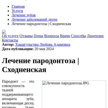
Главная
Услуги
Лечение зубов
Лечение заболеваний десен
Лечение пародонтоза | Сходненская
Об услуге
Отзывы
Цены
Вопросы
Врачи
Способы
Лицензии
Контакты
Автор:
Хашагульгова Любовь Адамовна
Дата публикации:
20 мая 2024
Лечение пародонтоза |
Сходненская
Пародонт — это
совокупность
тканей
поддерживающего
аппарата зуба,
включающая десну,
костную ткань