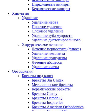
Циркониевые виниры
Керамические виниры
Хирургия
Удаление
Удаление нерва
Простое удаление
Сложное удаление
Удаление зуба мудрости
Удаление дистопированного
Хирургическое лечение
Лечение периостита (флюса)
Удаление импланта
Удаление гранулемы
Лечение абсцесса
Удаление кисты
Ортодонтия
Брекеты под ключ
Брекеты 3m Unitek
Металлические брекеты
Керамические брекеты
Брекеты Clarity
Брекеты Damon Q
Брекеты Inspire Ice
Брекеты American Orthodontics