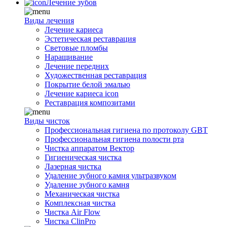
Лечение зубов
Виды лечения
Лечение кариеса
Эстетическая реставрация
Световые пломбы
Наращивание
Лечение передних
Художественная реставрация
Покрытие белой эмалью
Лечение кариеса icon
Реставрация композитами
Виды чисток
Профессиональная гигиена по протоколу GBT
Профессиональная гигиена полости рта
Чистка аппаратом Вектор
Гигиеническая чистка
Лазерная чистка
Удаление зубного камня ультразвуком
Удаление зубного камня
Механическая чистка
Комплексная чистка
Чистка Air Flow
Чистка ClinPro