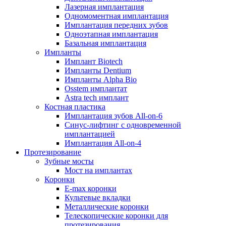
Лазерная имплантация
Одномоментная имплантация
Имплантация передних зубов
Одноэтапная имплантация
Базальная имплантация
Импланты
Имплант Biotech
Импланты Dentium
Импланты Alpha Bio
Osstem имплантат
Astra tech имплант
Костная пластика
Имплантация зубов All-on-6
Синус-лифтинг с одновременной
имплантацией
Имплантация All-on-4
Протезирование
Зубные мосты
Мост на имплантах
Коронки
E-max коронки
Культевые вкладки
Металлические коронки
Телескопические коронки для
протезирования