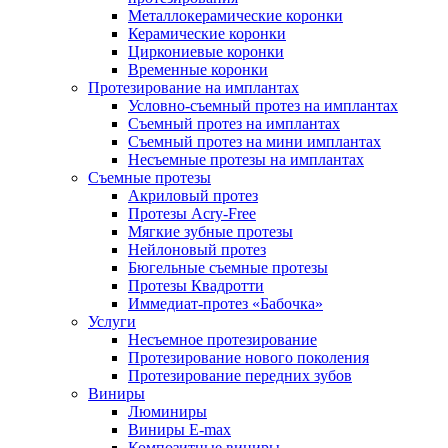
Металлокерамические коронки
Керамические коронки
Циркониевые коронки
Временные коронки
Протезирование на имплантах
Условно-съемный протез на имплантах
Съемный протез на имплантах
Съемный протез на мини имплантах
Несъемные протезы на имплантах
Съемные протезы
Акриловый протез
Протезы Acry-Free
Мягкие зубные протезы
Нейлоновый протез
Бюгельные съемные протезы
Протезы Квадротти
Иммедиат-протез «Бабочка»
Услуги
Несъемное протезирование
Протезирование нового поколения
Протезирование передних зубов
Виниры
Люминиры
Виниры E-max
Композитные виниры