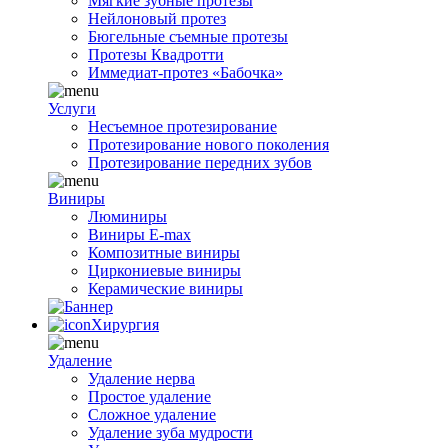
Мягкие зубные протезы
Нейлоновый протез
Бюгельные съемные протезы
Протезы Квадротти
Иммедиат-протез «Бабочка»
Услуги
Несъемное протезирование
Протезирование нового поколения
Протезирование передних зубов
Виниры
Люминиры
Виниры E-max
Композитные виниры
Циркониевые виниры
Керамические виниры
Хирургия
Удаление
Удаление нерва
Простое удаление
Сложное удаление
Удаление зуба мудрости