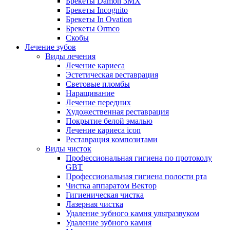
Брекеты Damon 3MX
Брекеты Incognito
Брекеты In Ovation
Брекеты Ormco
Скобы
Лечение зубов
Виды лечения
Лечение кариеса
Эстетическая реставрация
Световые пломбы
Наращивание
Лечение передних
Художественная реставрация
Покрытие белой эмалью
Лечение кариеса icon
Реставрация композитами
Виды чисток
Профессиональная гигиена по протоколу
GBT
Профессиональная гигиена полости рта
Чистка аппаратом Вектор
Гигиеническая чистка
Лазерная чистка
Удаление зубного камня ультразвуком
Удаление зубного камня