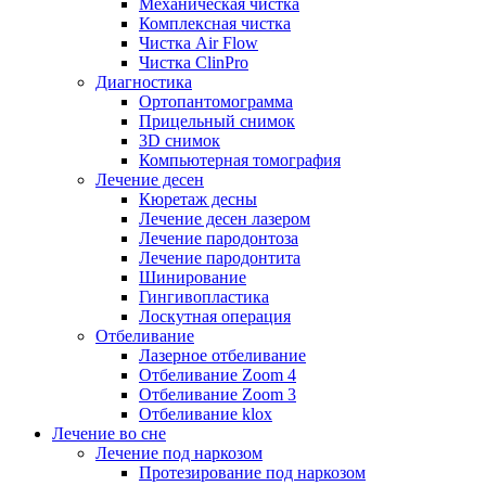
Механическая чистка
Комплексная чистка
Чистка Air Flow
Чистка ClinPro
Диагностика
Ортопантомограмма
Прицельный снимок
3D снимок
Компьютерная томография
Лечение десен
Кюретаж десны
Лечение десен лазером
Лечение пародонтоза
Лечение пародонтита
Шинирование
Гингивопластика
Лоскутная операция
Отбеливание
Лазерное отбеливание
Отбеливание Zoom 4
Отбеливание Zoom 3
Отбеливание klox
Лечение во сне
Лечение под наркозом
Протезирование под наркозом