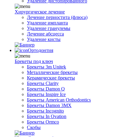
Удаление дистопированного
Хирургическое лечение
Лечение периостита (флюса)
Удаление импланта
Удаление гранулемы
Лечение абсцесса
Удаление кисты
Ортодонтия
Брекеты под ключ
Брекеты 3m Unitek
Металлические брекеты
Керамические брекеты
Брекеты Clarity
Брекеты Damon Q
Брекеты Inspire Ice
Брекеты American Orthodontics
Брекеты Damon 3MX
Брекеты Incognito
Брекеты In Ovation
Брекеты Ormco
Скобы