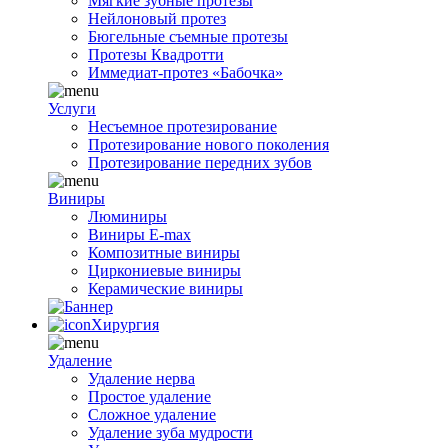
Мягкие зубные протезы
Нейлоновый протез
Бюгельные съемные протезы
Протезы Квадротти
Иммедиат-протез «Бабочка»
Услуги
Несъемное протезирование
Протезирование нового поколения
Протезирование передних зубов
Виниры
Люминиры
Виниры E-max
Композитные виниры
Циркониевые виниры
Керамические виниры
Хирургия
Удаление
Удаление нерва
Простое удаление
Сложное удаление
Удаление зуба мудрости