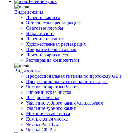
Лечение зубов
Виды лечения
Лечение кариеса
Эстетическая реставрация
Световые пломбы
Наращивание
Лечение передних
Художественная реставрация
Покрытие белой эмалью
Лечение кариеса icon
Реставрация композитами
Виды чисток
Профессиональная гигиена по протоколу GBT
Профессиональная гигиена полости рта
Чистка аппаратом Вектор
Гигиеническая чистка
Лазерная чистка
Удаление зубного камня ультразвуком
Удаление зубного камня
Механическая чистка
Комплексная чистка
Чистка Air Flow
Чистка ClinPro