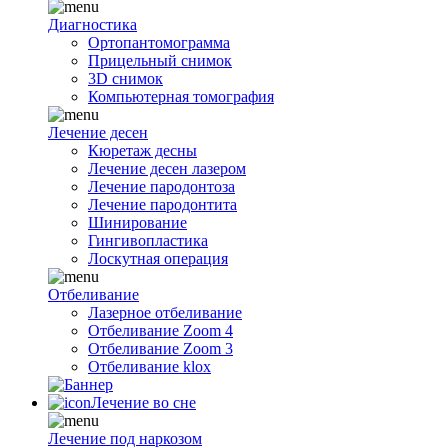
Диагностика
Ортопантомограмма
Прицельный снимок
3D снимок
Компьютерная томография
Лечение десен
Кюретаж десны
Лечение десен лазером
Лечение пародонтоза
Лечение пародонтита
Шинирование
Гингивопластика
Лоскутная операция
Отбеливание
Лазерное отбеливание
Отбеливание Zoom 4
Отбеливание Zoom 3
Отбеливание klox
Лечение во сне
Лечение под наркозом