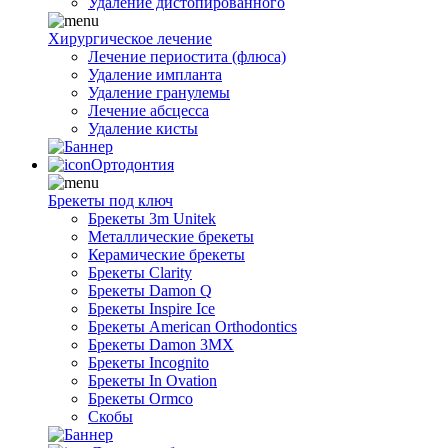
Удаление дистопированного
Хирургическое лечение
Лечение периостита (флюса)
Удаление импланта
Удаление гранулемы
Лечение абсцесса
Удаление кисты
Ортодонтия
Брекеты под ключ
Брекеты 3m Unitek
Металлические брекеты
Керамические брекеты
Брекеты Clarity
Брекеты Damon Q
Брекеты Inspire Ice
Брекеты American Orthodontics
Брекеты Damon 3MX
Брекеты Incognito
Брекеты In Ovation
Брекеты Ormco
Скобы