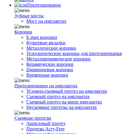
Протезирование
Зубные мосты
Мост на имплантах
Коронки
E-max коронки
Культевые вкладки
Металлические коронки
Телескопические коронки для протезирования
Металлокерамические коронки
Керамические коронки
Циркониевые коронки
Временные коронки
Протезирование на имплантах
Условно-съемный протез на имплантах
Съемный протез на имплантах
Съемный протез на мини имплантах
Несъемные протезы на имплантах
Съемные протезы
Акриловый протез
Протезы Acry-Free