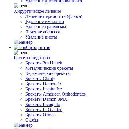
Удаление дистопированного
Хирургическое лечение
Лечение периостита (флюса)
Удаление импланта
Удаление гранулемы
Лечение абсцесса
Удаление кисты
Ортодонтия
Брекеты под ключ
Брекеты 3m Unitek
Металлические брекеты
Керамические брекеты
Брекеты Clarity
Брекеты Damon Q
Брекеты Inspire Ice
Брекеты American Orthodontics
Брекеты Damon 3MX
Брекеты Incognito
Брекеты In Ovation
Брекеты Ormco
Скобы