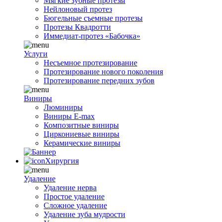
Мягкие зубные протезы
Нейлоновый протез
Бюгельные съемные протезы
Протезы Квадротти
Иммедиат-протез «Бабочка»
Услуги
Несъемное протезирование
Протезирование нового поколения
Протезирование передних зубов
Виниры
Люминиры
Виниры E-max
Композитные виниры
Циркониевые виниры
Керамические виниры
Хирургия
Удаление
Удаление нерва
Простое удаление
Сложное удаление
Удаление зуба мудрости