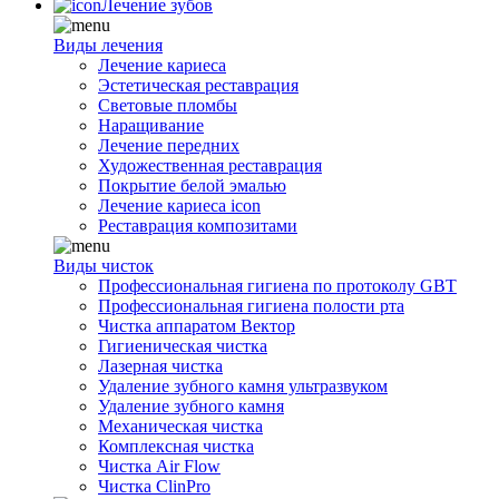
Лечение зубов
Виды лечения
Лечение кариеса
Эстетическая реставрация
Световые пломбы
Наращивание
Лечение передних
Художественная реставрация
Покрытие белой эмалью
Лечение кариеса icon
Реставрация композитами
Виды чисток
Профессиональная гигиена по протоколу GBT
Профессиональная гигиена полости рта
Чистка аппаратом Вектор
Гигиеническая чистка
Лазерная чистка
Удаление зубного камня ультразвуком
Удаление зубного камня
Механическая чистка
Комплексная чистка
Чистка Air Flow
Чистка ClinPro