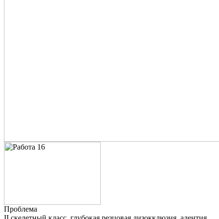
Проблема
II скелетный класс, глубокая резцовая дизокклюзия, адентия