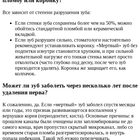
пломбу или коронку?
Все зависит от степени разрушения зуба:
Если стенки зуба сохранены более чем на 50%, можно
обойтись стандартной пломбой или керамической
вкладкой.
Если зуб разрушен сильно, стоматологи настоятельно
рекомендуют устанавливать коронку. «Мертвый» зуб без
подпитки изнутри становится хрупким, и при сильной
жевательной нагрузке его тонкая стенка может просто
отколоться (часто глубоко под десну, после чего зуб
приходится удалять). Коронка же защищает его, как
колпачок.
Может ли зуб заболеть через несколько лет после
удаления нерва?
К сожалению, да. Если «мертвый» зуб заболел спустя месяцы
или годы, это признак развивающегося воспаления у
верхушки корня (периодонтит, киста). Основные причины: в
прошлом каналы были очищены или запломбированы не до
самого конца, врач пропустил скрытый микроканал, либо со
временем старая пломба разгерметизировалась, и внутрь
попала инфекция. Такой зуб нужно перелечивать.