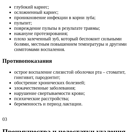
глубокий кариес;
осложненный кариес;
проникновение инфекции в корни зуба;
пульпит;
повреждение пульпы в результате травмы;
накануне протезирования;
плохо залеченный зуб, который беспокоит сильными
болями, местным повышением температуры и другими
симптомами воспаления.
Противопоказания
острое воспаление слизистой оболочки рта – стоматит,
гингивит, пародонтит;
обострение хронических болезней;
злокачественные заболевания;
нарушение свертываемости крови;
психические расстройства;
беременность и период лактации.
03
Преимущества и недостатки удаления