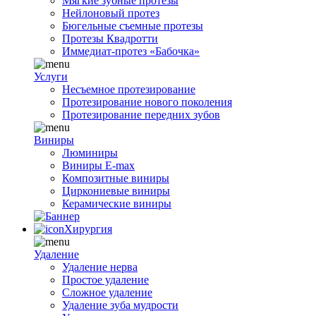
Мягкие зубные протезы
Нейлоновый протез
Бюгельные съемные протезы
Протезы Квадротти
Иммедиат-протез «Бабочка»
Услуги
Несъемное протезирование
Протезирование нового поколения
Протезирование передних зубов
Виниры
Люминиры
Виниры E-max
Композитные виниры
Циркониевые виниры
Керамические виниры
Хирургия
Удаление
Удаление нерва
Простое удаление
Сложное удаление
Удаление зуба мудрости