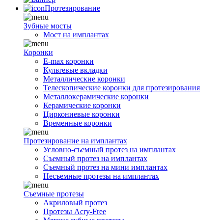
Протезирование
Зубные мосты
Мост на имплантах
Коронки
E-max коронки
Культевые вкладки
Металлические коронки
Телескопические коронки для протезирования
Металлокерамические коронки
Керамические коронки
Циркониевые коронки
Временные коронки
Протезирование на имплантах
Условно-съемный протез на имплантах
Съемный протез на имплантах
Съемный протез на мини имплантах
Несъемные протезы на имплантах
Съемные протезы
Акриловый протез
Протезы Acry-Free