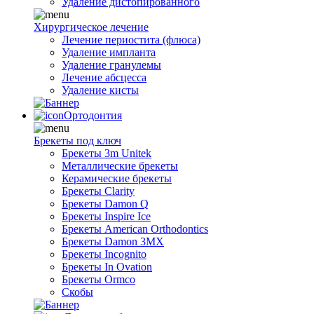
Удаление дистопированного
Хирургическое лечение
Лечение периостита (флюса)
Удаление импланта
Удаление гранулемы
Лечение абсцесса
Удаление кисты
Ортодонтия
Брекеты под ключ
Брекеты 3m Unitek
Металлические брекеты
Керамические брекеты
Брекеты Clarity
Брекеты Damon Q
Брекеты Inspire Ice
Брекеты American Orthodontics
Брекеты Damon 3MX
Брекеты Incognito
Брекеты In Ovation
Брекеты Ormco
Скобы