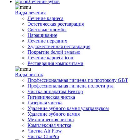
Лечение зубов
Виды лечения
Лечение кариеса
Эстетическая реставрация
Световые пломбы
Наращивание
Лечение передних
Художественная реставрация
Покрытие белой эмалью
Лечение кариеса icon
Реставрация композитами
Виды чисток
Профессиональная гигиена по протоколу GBT
Профессиональная гигиена полости рта
Чистка аппаратом Вектор
Гигиеническая чистка
Лазерная чистка
Удаление зубного камня ультразвуком
Удаление зубного камня
Механическая чистка
Комплексная чистка
Чистка Air Flow
Чистка ClinPro