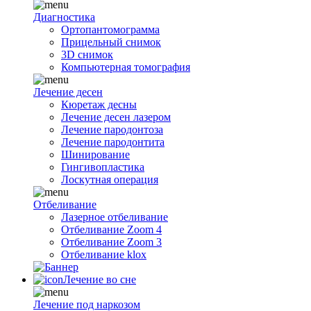
Диагностика
Ортопантомограмма
Прицельный снимок
3D снимок
Компьютерная томография
Лечение десен
Кюретаж десны
Лечение десен лазером
Лечение пародонтоза
Лечение пародонтита
Шинирование
Гингивопластика
Лоскутная операция
Отбеливание
Лазерное отбеливание
Отбеливание Zoom 4
Отбеливание Zoom 3
Отбеливание klox
Лечение во сне
Лечение под наркозом