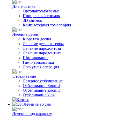
Диагностика
Ортопантомограмма
Прицельный снимок
3D снимок
Компьютерная томография
Лечение десен
Кюретаж десны
Лечение десен лазером
Лечение пародонтоза
Лечение пародонтита
Шинирование
Гингивопластика
Лоскутная операция
Отбеливание
Лазерное отбеливание
Отбеливание Zoom 4
Отбеливание Zoom 3
Отбеливание klox
Лечение во сне
Лечение под наркозом