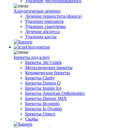
Удаление дистопированного
Хирургическое лечение
Лечение периостита (флюса)
Удаление импланта
Удаление гранулемы
Лечение абсцесса
Удаление кисты
Ортодонтия
Брекеты под ключ
Брекеты 3m Unitek
Металлические брекеты
Керамические брекеты
Брекеты Clarity
Брекеты Damon Q
Брекеты Inspire Ice
Брекеты American Orthodontics
Брекеты Damon 3MX
Брекеты Incognito
Брекеты In Ovation
Брекеты Ormco
Скобы