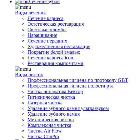
Лечение зубов
Виды лечения
Лечение кариеса
Эстетическая реставрация
Световые пломбы
Наращивание
Лечение передних
Художественная реставрация
Покрытие белой эмалью
Лечение кариеса icon
Реставрация композитами
Виды чисток
Профессиональная гигиена по протоколу GBT
Профессиональная гигиена полости рта
Чистка аппаратом Вектор
Гигиеническая чистка
Лазерная чистка
Удаление зубного камня ультразвуком
Удаление зубного камня
Механическая чистка
Комплексная чистка
Чистка Air Flow
Чистка ClinPro