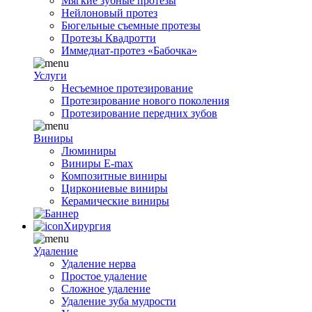
Мягкие зубные протезы
Нейлоновый протез
Бюгельные съемные протезы
Протезы Квадротти
Иммедиат-протез «Бабочка»
Услуги
Несъемное протезирование
Протезирование нового поколения
Протезирование передних зубов
Виниры
Люминиры
Виниры E-max
Композитные виниры
Циркониевые виниры
Керамические виниры
Хирургия
Удаление
Удаление нерва
Простое удаление
Сложное удаление
Удаление зуба мудрости