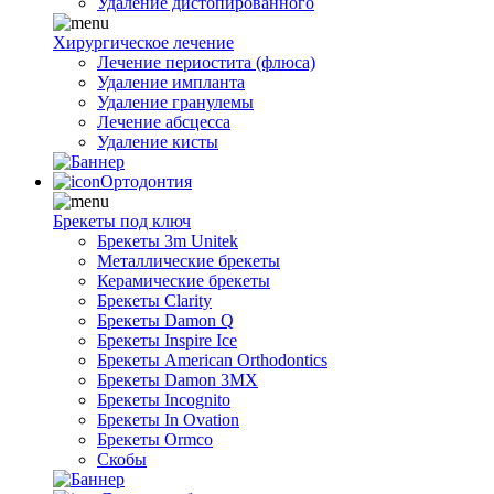
Удаление дистопированного
Хирургическое лечение
Лечение периостита (флюса)
Удаление импланта
Удаление гранулемы
Лечение абсцесса
Удаление кисты
Ортодонтия
Брекеты под ключ
Брекеты 3m Unitek
Металлические брекеты
Керамические брекеты
Брекеты Clarity
Брекеты Damon Q
Брекеты Inspire Ice
Брекеты American Orthodontics
Брекеты Damon 3MX
Брекеты Incognito
Брекеты In Ovation
Брекеты Ormco
Скобы