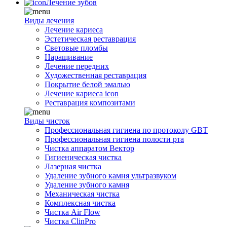
Лечение зубов
Виды лечения
Лечение кариеса
Эстетическая реставрация
Световые пломбы
Наращивание
Лечение передних
Художественная реставрация
Покрытие белой эмалью
Лечение кариеса icon
Реставрация композитами
Виды чисток
Профессиональная гигиена по протоколу GBT
Профессиональная гигиена полости рта
Чистка аппаратом Вектор
Гигиеническая чистка
Лазерная чистка
Удаление зубного камня ультразвуком
Удаление зубного камня
Механическая чистка
Комплексная чистка
Чистка Air Flow
Чистка ClinPro