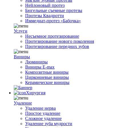
Мягкие зубные протезы
Нейлоновый протез
Бюгельные съемные протезы
Протезы Квадротти
Иммедиат-протез «Бабочка»
Услуги
Несъемное протезирование
Протезирование нового поколения
Протезирование передних зубов
Виниры
Люминиры
Виниры E-max
Композитные виниры
Циркониевые виниры
Керамические виниры
Хирургия
Удаление
Удаление нерва
Простое удаление
Сложное удаление
Удаление зуба мудрости