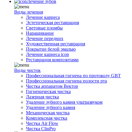
Лечение зубов
Виды лечения
Лечение кариеса
Эстетическая реставрация
Световые пломбы
Наращивание
Лечение передних
Художественная реставрация
Покрытие белой эмалью
Лечение кариеса icon
Реставрация композитами
Виды чисток
Профессиональная гигиена по протоколу GBT
Профессиональная гигиена полости рта
Чистка аппаратом Вектор
Гигиеническая чистка
Лазерная чистка
Удаление зубного камня ультразвуком
Удаление зубного камня
Механическая чистка
Комплексная чистка
Чистка Air Flow
Чистка ClinPro