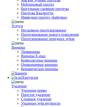
Мягкие зубные протезы
Нейлоновый протез
Бюгельные съемные протезы
Протезы Квадротти
Иммедиат-протез «Бабочка»
Услуги
Несъемное протезирование
Протезирование нового поколения
Протезирование передних зубов
Виниры
Люминиры
Виниры E-max
Композитные виниры
Циркониевые виниры
Керамические виниры
Хирургия
Удаление
Удаление нерва
Простое удаление
Сложное удаление
Удаление зуба мудрости