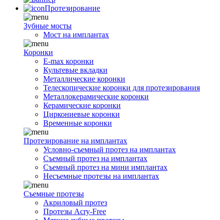
Протезирование
Зубные мосты
Мост на имплантах
Коронки
E-max коронки
Культевые вкладки
Металлические коронки
Телескопические коронки для протезирования
Металлокерамические коронки
Керамические коронки
Циркониевые коронки
Временные коронки
Протезирование на имплантах
Условно-съемный протез на имплантах
Съемный протез на имплантах
Съемный протез на мини имплантах
Несъемные протезы на имплантах
Съемные протезы
Акриловый протез
Протезы Acry-Free