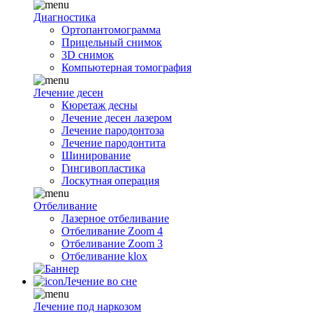
Диагностика
Ортопантомограмма
Прицельный снимок
3D снимок
Компьютерная томография
Лечение десен
Кюретаж десны
Лечение десен лазером
Лечение пародонтоза
Лечение пародонтита
Шинирование
Гингивопластика
Лоскутная операция
Отбеливание
Лазерное отбеливание
Отбеливание Zoom 4
Отбеливание Zoom 3
Отбеливание klox
Лечение во сне
Лечение под наркозом