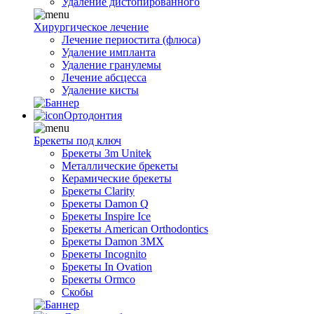
Удаление дистопированного
Хирургическое лечение
Лечение периостита (флюса)
Удаление импланта
Удаление гранулемы
Лечение абсцесса
Удаление кисты
Ортодонтия
Брекеты под ключ
Брекеты 3m Unitek
Металлические брекеты
Керамические брекеты
Брекеты Clarity
Брекеты Damon Q
Брекеты Inspire Ice
Брекеты American Orthodontics
Брекеты Damon 3MX
Брекеты Incognito
Брекеты In Ovation
Брекеты Ormco
Скобы