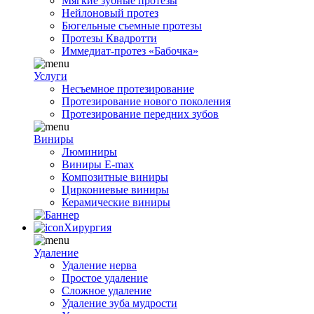
Мягкие зубные протезы
Нейлоновый протез
Бюгельные съемные протезы
Протезы Квадротти
Иммедиат-протез «Бабочка»
Услуги
Несъемное протезирование
Протезирование нового поколения
Протезирование передних зубов
Виниры
Люминиры
Виниры E-max
Композитные виниры
Циркониевые виниры
Керамические виниры
Хирургия
Удаление
Удаление нерва
Простое удаление
Сложное удаление
Удаление зуба мудрости