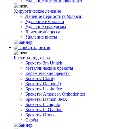
Удаление дистопированного
Хирургическое лечение
Лечение периостита (флюса)
Удаление импланта
Удаление гранулемы
Лечение абсцесса
Удаление кисты
Ортодонтия
Брекеты под ключ
Брекеты 3m Unitek
Металлические брекеты
Керамические брекеты
Брекеты Clarity
Брекеты Damon Q
Брекеты Inspire Ice
Брекеты American Orthodontics
Брекеты Damon 3MX
Брекеты Incognito
Брекеты In Ovation
Брекеты Ormco
Скобы