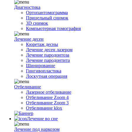
Диагностика
Ортопантомограмма
Прицельный снимок
3D снимок
Компьютерная томография
Лечение десен
Кюретаж десны
Лечение десен лазером
Лечение пародонтоза
Лечение пародонтита
Шинирование
Гингивопластика
Лоскутная операция
Отбеливание
Лазерное отбеливание
Отбеливание Zoom 4
Отбеливание Zoom 3
Отбеливание klox
Лечение во сне
Лечение под наркозом