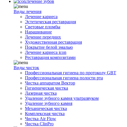
Лечение зубов
Виды лечения
Лечение кариеса
Эстетическая реставрация
Световые пломбы
Наращивание
Лечение передних
Художественная реставрация
Покрытие белой эмалью
Лечение кариеса icon
Реставрация композитами
Виды чисток
Профессиональная гигиена по протоколу GBT
Профессиональная гигиена полости рта
Чистка аппаратом Вектор
Гигиеническая чистка
Лазерная чистка
Удаление зубного камня ультразвуком
Удаление зубного камня
Механическая чистка
Комплексная чистка
Чистка Air Flow
Чистка ClinPro