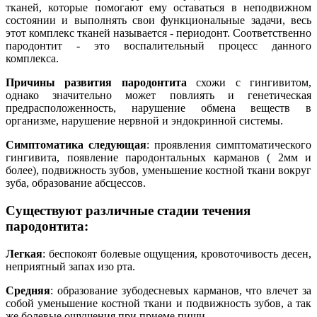
тканей, которые помогают ему оставаться в неподвижном
состоянии и выполнять свои функциональные задачи, весь
этот комплекс тканей называется - периодонт. Соответственно
пародонтит - это воспалительный процесс данного
комплекса.
Причины развития пародонтита
схожи с гингивитом,
однако значительно может повлиять и генетическая
предрасположенность, нарушение обмена веществ в
организме, нарушение нервной и эндокринной системы.
Симптоматика следующая
: проявления симптоматического
гингивита, появление пародонтальных карманов ( 2мм и
более), подвижность зубов, уменьшение костной ткани вокруг
зуба, образование абсцессов.
Существуют различные стадии течения
пародонтита:
Легкая
: беспокоят болевые ощущения, кровоточивость десен,
неприятный запах изо рта.
Средняя
: образование зубодесневых карманов, что влечет за
собой уменьшение костной ткани и подвижность зубов, а так
же болевые ощущения при приеме пищи.