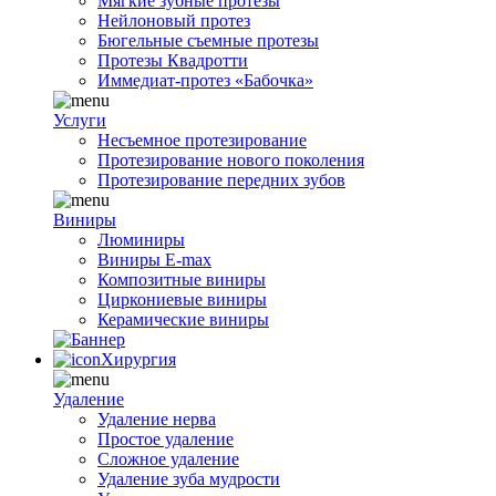
Мягкие зубные протезы
Нейлоновый протез
Бюгельные съемные протезы
Протезы Квадротти
Иммедиат-протез «Бабочка»
Услуги
Несъемное протезирование
Протезирование нового поколения
Протезирование передних зубов
Виниры
Люминиры
Виниры E-max
Композитные виниры
Циркониевые виниры
Керамические виниры
Хирургия
Удаление
Удаление нерва
Простое удаление
Сложное удаление
Удаление зуба мудрости