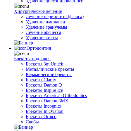
Удаление дистопированного
Хирургическое лечение
Лечение периостита (флюса)
Удаление импланта
Удаление гранулемы
Лечение абсцесса
Удаление кисты
Ортодонтия
Брекеты под ключ
Брекеты 3m Unitek
Металлические брекеты
Керамические брекеты
Брекеты Clarity
Брекеты Damon Q
Брекеты Inspire Ice
Брекеты American Orthodontics
Брекеты Damon 3MX
Брекеты Incognito
Брекеты In Ovation
Брекеты Ormco
Скобы