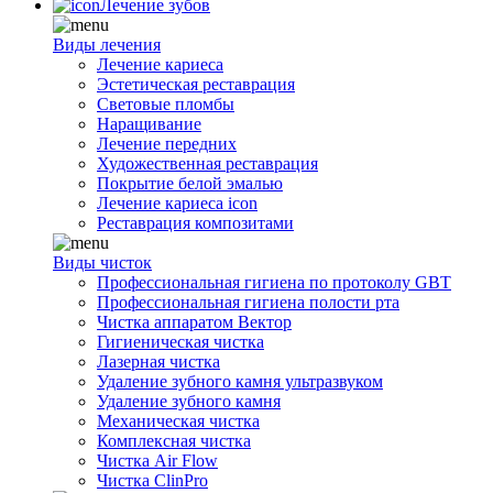
Лечение зубов
Виды лечения
Лечение кариеса
Эстетическая реставрация
Световые пломбы
Наращивание
Лечение передних
Художественная реставрация
Покрытие белой эмалью
Лечение кариеса icon
Реставрация композитами
Виды чисток
Профессиональная гигиена по протоколу GBT
Профессиональная гигиена полости рта
Чистка аппаратом Вектор
Гигиеническая чистка
Лазерная чистка
Удаление зубного камня ультразвуком
Удаление зубного камня
Механическая чистка
Комплексная чистка
Чистка Air Flow
Чистка ClinPro