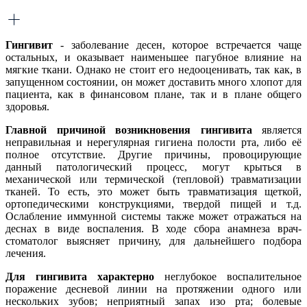
Гингивит
- заболевание десен, которое встречается чаще
остальных, и оказывает наименьшее пагубное влияние на
мягкие ткани. Однако не стоит его недооценивать, так как, в
запущенном состоянии, он может доставить много хлопот для
пациента, как в финансовом плане, так и в плане общего
здоровья.
Главной причиной возникновения гингивита
является
неправильная и нерегулярная гигиена полости рта, либо её
полное отсутствие. Другие причины, провоцирующие
данный патологический процесс, могут крыться в
механической или термической (тепловой) травматизации
тканей. То есть, это может быть травматизация щеткой,
ортопедическими конструкциями, твердой пищей и т.д.
Ослабление иммунной системы также может отражаться на
деснах в виде воспаления. В ходе сбора анамнеза врач-
стоматолог выясняет причину, для дальнейшего подбора
лечения.
Для гингивита характерно
неглубокое воспалительное
поражение десневой линии на протяжении одного или
нескольких зубов; неприятный запах изо рта; болевые