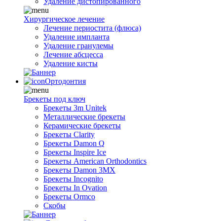
Удаление дистопированного
Хирургическое лечение
Лечение периостита (флюса)
Удаление импланта
Удаление гранулемы
Лечение абсцесса
Удаление кисты
Ортодонтия
Брекеты под ключ
Брекеты 3m Unitek
Металлические брекеты
Керамические брекеты
Брекеты Clarity
Брекеты Damon Q
Брекеты Inspire Ice
Брекеты American Orthodontics
Брекеты Damon 3MX
Брекеты Incognito
Брекеты In Ovation
Брекеты Ormco
Скобы