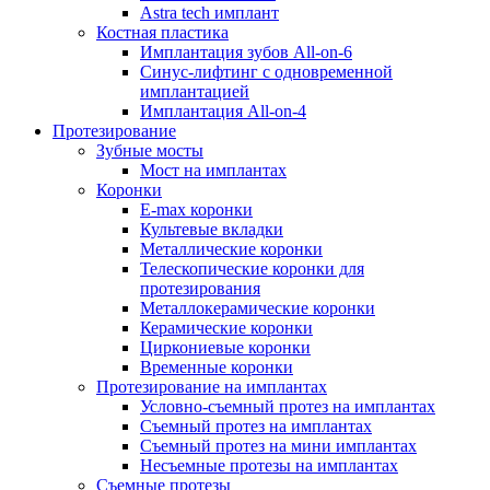
Astra tech имплант
Костная пластика
Имплантация зубов All-on-6
Синус-лифтинг с одновременной
имплантацией
Имплантация All-on-4
Протезирование
Зубные мосты
Мост на имплантах
Коронки
E-max коронки
Культевые вкладки
Металлические коронки
Телескопические коронки для
протезирования
Металлокерамические коронки
Керамические коронки
Циркониевые коронки
Временные коронки
Протезирование на имплантах
Условно-съемный протез на имплантах
Съемный протез на имплантах
Съемный протез на мини имплантах
Несъемные протезы на имплантах
Съемные протезы