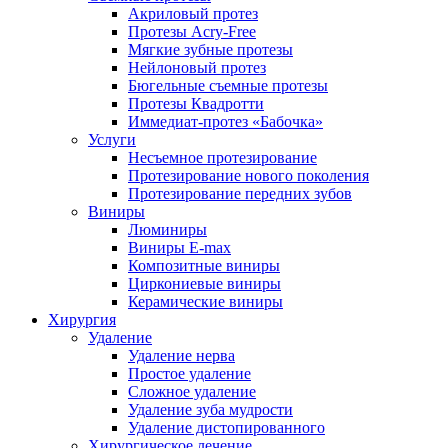
Акриловый протез
Протезы Acry-Free
Мягкие зубные протезы
Нейлоновый протез
Бюгельные съемные протезы
Протезы Квадротти
Иммедиат-протез «Бабочка»
Услуги
Несъемное протезирование
Протезирование нового поколения
Протезирование передних зубов
Виниры
Люминиры
Виниры E-max
Композитные виниры
Циркониевые виниры
Керамические виниры
Хирургия
Удаление
Удаление нерва
Простое удаление
Сложное удаление
Удаление зуба мудрости
Удаление дистопированного
Хирургическое лечение