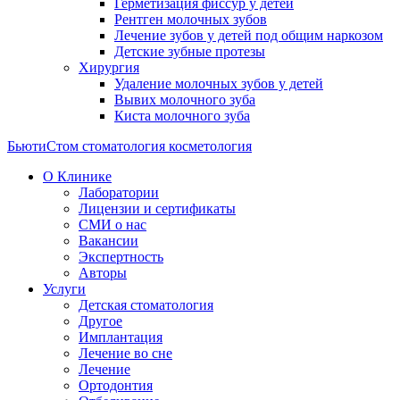
Герметизация фиссур у детей
Рентген молочных зубов
Лечение зубов у детей под общим наркозом
Детские зубные протезы
Хирургия
Удаление молочных зубов у детей
Вывих молочного зуба
Киста молочного зуба
БьютиСтом
стоматология косметология
О Клинике
Лаборатории
Лицензии и сертификаты
СМИ о нас
Вакансии
Экспертность
Авторы
Услуги
Детская стоматология
Другое
Имплантация
Лечение во сне
Лечение
Ортодонтия