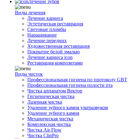
Лечение зубов
Виды лечения
Лечение кариеса
Эстетическая реставрация
Световые пломбы
Наращивание
Лечение передних
Художественная реставрация
Покрытие белой эмалью
Лечение кариеса icon
Реставрация композитами
Виды чисток
Профессиональная гигиена по протоколу GBT
Профессиональная гигиена полости рта
Чистка аппаратом Вектор
Гигиеническая чистка
Лазерная чистка
Удаление зубного камня ультразвуком
Удаление зубного камня
Механическая чистка
Комплексная чистка
Чистка Air Flow
Чистка ClinPro