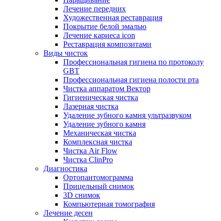
Лечение передних
Художественная реставрация
Покрытие белой эмалью
Лечение кариеса icon
Реставрация композитами
Виды чисток
Профессиональная гигиена по протоколу
GBT
Профессиональная гигиена полости рта
Чистка аппаратом Вектор
Гигиеническая чистка
Лазерная чистка
Удаление зубного камня ультразвуком
Удаление зубного камня
Механическая чистка
Комплексная чистка
Чистка Air Flow
Чистка ClinPro
Диагностика
Ортопантомограмма
Прицельный снимок
3D снимок
Компьютерная томография
Лечение десен