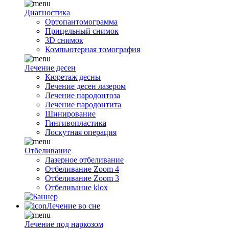
Диагностика
Ортопантомограмма
Прицельный снимок
3D снимок
Компьютерная томография
Лечение десен
Кюретаж десны
Лечение десен лазером
Лечение пародонтоза
Лечение пародонтита
Шинирование
Гингивопластика
Лоскутная операция
Отбеливание
Лазерное отбеливание
Отбеливание Zoom 4
Отбеливание Zoom 3
Отбеливание klox
Лечение во сне
Лечение под наркозом