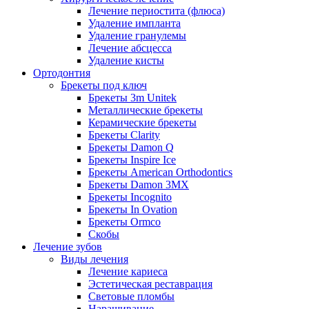
Лечение периостита (флюса)
Удаление импланта
Удаление гранулемы
Лечение абсцесса
Удаление кисты
Ортодонтия
Брекеты под ключ
Брекеты 3m Unitek
Металлические брекеты
Керамические брекеты
Брекеты Clarity
Брекеты Damon Q
Брекеты Inspire Ice
Брекеты American Orthodontics
Брекеты Damon 3MX
Брекеты Incognito
Брекеты In Ovation
Брекеты Ormco
Скобы
Лечение зубов
Виды лечения
Лечение кариеса
Эстетическая реставрация
Световые пломбы
Наращивание