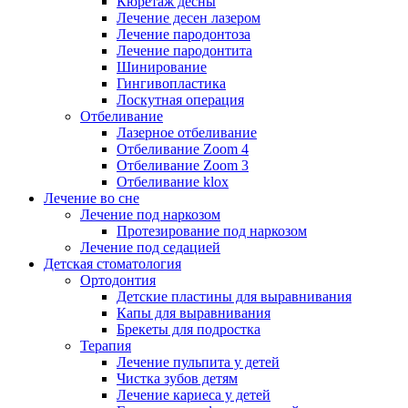
Кюретаж десны
Лечение десен лазером
Лечение пародонтоза
Лечение пародонтита
Шинирование
Гингивопластика
Лоскутная операция
Отбеливание
Лазерное отбеливание
Отбеливание Zoom 4
Отбеливание Zoom 3
Отбеливание klox
Лечение во сне
Лечение под наркозом
Протезирование под наркозом
Лечение под седацией
Детская стоматология
Ортодонтия
Детские пластины для выравнивания
Капы для выравнивания
Брекеты для подростка
Терапия
Лечение пульпита у детей
Чистка зубов детям
Лечение кариеса у детей