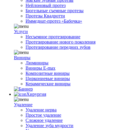
Мягкие зубные протезы
Нейлоновый протез
Бюгельные съемные протезы
Протезы Квадротти
Иммедиат-протез «Бабочка»
Услуги
Несъемное протезирование
Протезирование нового поколения
Протезирование передних зубов
Виниры
Люминиры
Виниры E-max
Композитные виниры
Циркониевые виниры
Керамические виниры
Хирургия
Удаление
Удаление нерва
Простое удаление
Сложное удаление
Удаление зуба мудрости