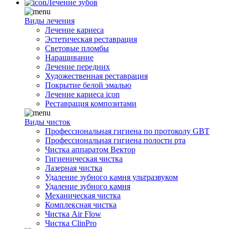
Лечение зубов
Виды лечения
Лечение кариеса
Эстетическая реставрация
Световые пломбы
Наращивание
Лечение передних
Художественная реставрация
Покрытие белой эмалью
Лечение кариеса icon
Реставрация композитами
Виды чисток
Профессиональная гигиена по протоколу GBT
Профессиональная гигиена полости рта
Чистка аппаратом Вектор
Гигиеническая чистка
Лазерная чистка
Удаление зубного камня ультразвуком
Удаление зубного камня
Механическая чистка
Комплексная чистка
Чистка Air Flow
Чистка ClinPro