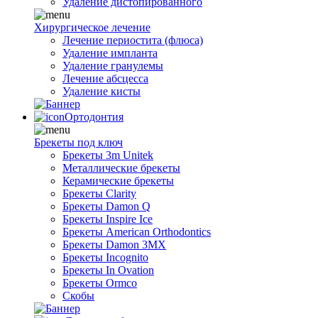
Удаление дистопированного
Хирургическое лечение
Лечение периостита (флюса)
Удаление импланта
Удаление гранулемы
Лечение абсцесса
Удаление кисты
Ортодонтия
Брекеты под ключ
Брекеты 3m Unitek
Металлические брекеты
Керамические брекеты
Брекеты Clarity
Брекеты Damon Q
Брекеты Inspire Ice
Брекеты American Orthodontics
Брекеты Damon 3MX
Брекеты Incognito
Брекеты In Ovation
Брекеты Ormco
Скобы