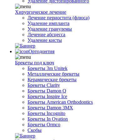
Удаление дистопированного
Хирургическое лечение
Лечение периостита (флюса)
Удаление импланта
Удаление гранулемы
Лечение абсцесса
Удаление кисты
Ортодонтия
Брекеты под ключ
Брекеты 3m Unitek
Металлические брекеты
Керамические брекеты
Брекеты Clarity
Брекеты Damon Q
Брекеты Inspire Ice
Брекеты American Orthodontics
Брекеты Damon 3MX
Брекеты Incognito
Брекеты In Ovation
Брекеты Ormco
Скобы