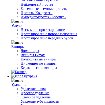
Мягкие зубные протезы
Нейлоновый протез
Бюгельные съемные протезы
Протезы Квадротти
Иммедиат-протез «Бабочка»
Услуги
Несъемное протезирование
Протезирование нового поколения
Протезирование передних зубов
Виниры
Люминиры
Виниры E-max
Композитные виниры
Циркониевые виниры
Керамические виниры
Хирургия
Удаление
Удаление нерва
Простое удаление
Сложное удаление
Удаление зуба мудрости