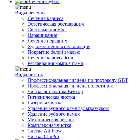
Лечение зубов
Виды лечения
Лечение кариеса
Эстетическая реставрация
Световые пломбы
Наращивание
Лечение передних
Художественная реставрация
Покрытие белой эмалью
Лечение кариеса icon
Реставрация композитами
Виды чисток
Профессиональная гигиена по протоколу GBT
Профессиональная гигиена полости рта
Чистка аппаратом Вектор
Гигиеническая чистка
Лазерная чистка
Удаление зубного камня ультразвуком
Удаление зубного камня
Механическая чистка
Комплексная чистка
Чистка Air Flow
Чистка ClinPro