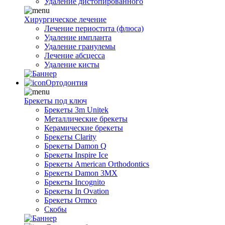
Удаление дистопированного
Хирургическое лечение
Лечение периостита (флюса)
Удаление импланта
Удаление гранулемы
Лечение абсцесса
Удаление кисты
Ортодонтия
Брекеты под ключ
Брекеты 3m Unitek
Металлические брекеты
Керамические брекеты
Брекеты Clarity
Брекеты Damon Q
Брекеты Inspire Ice
Брекеты American Orthodontics
Брекеты Damon 3MX
Брекеты Incognito
Брекеты In Ovation
Брекеты Ormco
Скобы