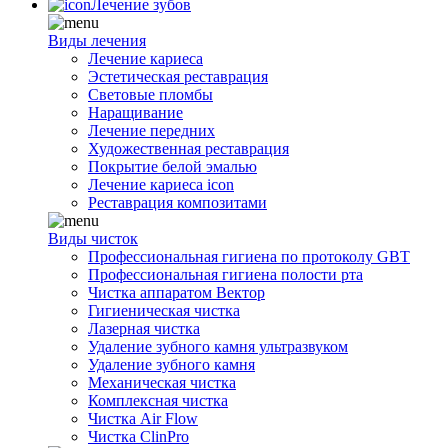
Лечение зубов
Виды лечения
Лечение кариеса
Эстетическая реставрация
Световые пломбы
Наращивание
Лечение передних
Художественная реставрация
Покрытие белой эмалью
Лечение кариеса icon
Реставрация композитами
Виды чисток
Профессиональная гигиена по протоколу GBT
Профессиональная гигиена полости рта
Чистка аппаратом Вектор
Гигиеническая чистка
Лазерная чистка
Удаление зубного камня ультразвуком
Удаление зубного камня
Механическая чистка
Комплексная чистка
Чистка Air Flow
Чистка ClinPro