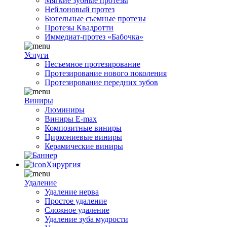
Мягкие зубные протезы
Нейлоновый протез
Бюгельные съемные протезы
Протезы Квадротти
Иммедиат-протез «Бабочка»
Услуги
Несъемное протезирование
Протезирование нового поколения
Протезирование передних зубов
Виниры
Люминиры
Виниры E-max
Композитные виниры
Циркониевые виниры
Керамические виниры
Хирургия
Удаление
Удаление нерва
Простое удаление
Сложное удаление
Удаление зуба мудрости