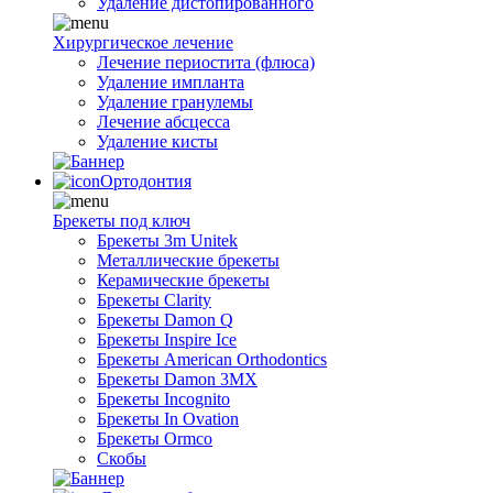
Удаление дистопированного
Хирургическое лечение
Лечение периостита (флюса)
Удаление импланта
Удаление гранулемы
Лечение абсцесса
Удаление кисты
Ортодонтия
Брекеты под ключ
Брекеты 3m Unitek
Металлические брекеты
Керамические брекеты
Брекеты Clarity
Брекеты Damon Q
Брекеты Inspire Ice
Брекеты American Orthodontics
Брекеты Damon 3MX
Брекеты Incognito
Брекеты In Ovation
Брекеты Ormco
Скобы