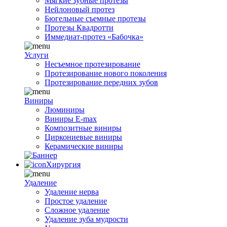
Мягкие зубные протезы
Нейлоновый протез
Бюгельные съемные протезы
Протезы Квадротти
Иммедиат-протез «Бабочка»
Услуги
Несъемное протезирование
Протезирование нового поколения
Протезирование передних зубов
Виниры
Люминиры
Виниры E-max
Композитные виниры
Циркониевые виниры
Керамические виниры
Хирургия
Удаление
Удаление нерва
Простое удаление
Сложное удаление
Удаление зуба мудрости