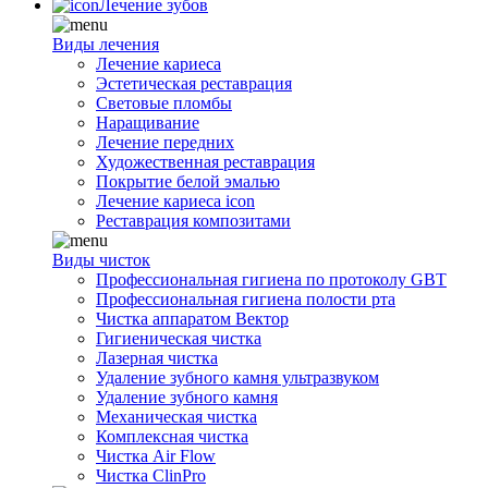
Лечение зубов
Виды лечения
Лечение кариеса
Эстетическая реставрация
Световые пломбы
Наращивание
Лечение передних
Художественная реставрация
Покрытие белой эмалью
Лечение кариеса icon
Реставрация композитами
Виды чисток
Профессиональная гигиена по протоколу GBT
Профессиональная гигиена полости рта
Чистка аппаратом Вектор
Гигиеническая чистка
Лазерная чистка
Удаление зубного камня ультразвуком
Удаление зубного камня
Механическая чистка
Комплексная чистка
Чистка Air Flow
Чистка ClinPro