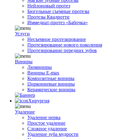
Мягкие зубные протезы
Нейлоновый протез
Бюгельные съемные протезы
Протезы Квадротти
Иммедиат-протез «Бабочка»
Услуги
Несъемное протезирование
Протезирование нового поколения
Протезирование передних зубов
Виниры
Люминиры
Виниры E-max
Композитные виниры
Циркониевые виниры
Керамические виниры
Хирургия
Удаление
Удаление нерва
Простое удаление
Сложное удаление
Удаление зуба мудрости