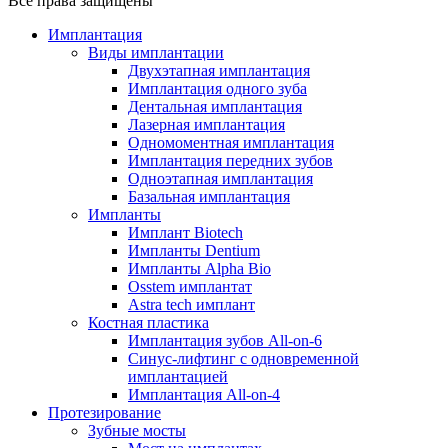
Все права защищены
Имплантация
Виды имплантации
Двухэтапная имплантация
Имплантация одного зуба
Дентальная имплантация
Лазерная имплантация
Одномоментная имплантация
Имплантация передних зубов
Одноэтапная имплантация
Базальная имплантация
Импланты
Имплант Biotech
Импланты Dentium
Импланты Alpha Bio
Osstem имплантат
Astra tech имплант
Костная пластика
Имплантация зубов All-on-6
Синус-лифтинг с одновременной
имплантацией
Имплантация All-on-4
Протезирование
Зубные мосты