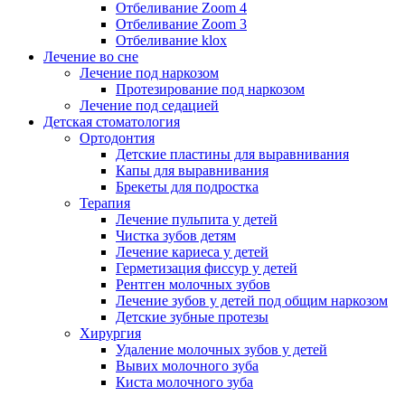
Отбеливание Zoom 4
Отбеливание Zoom 3
Отбеливание klox
Лечение во сне
Лечение под наркозом
Протезирование под наркозом
Лечение под седацией
Детская стоматология
Ортодонтия
Детские пластины для выравнивания
Капы для выравнивания
Брекеты для подростка
Терапия
Лечение пульпита у детей
Чистка зубов детям
Лечение кариеса у детей
Герметизация фиссур у детей
Рентген молочных зубов
Лечение зубов у детей под общим наркозом
Детские зубные протезы
Хирургия
Удаление молочных зубов у детей
Вывих молочного зуба
Киста молочного зуба