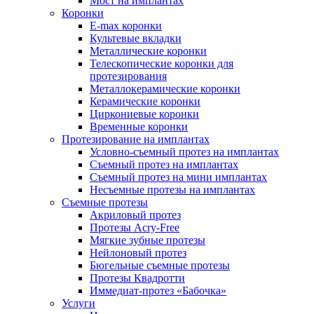
Мост на имплантах
Коронки
E-max коронки
Культевые вкладки
Металлические коронки
Телескопические коронки для
протезирования
Металлокерамические коронки
Керамические коронки
Циркониевые коронки
Временные коронки
Протезирование на имплантах
Условно-съемный протез на имплантах
Съемный протез на имплантах
Съемный протез на мини имплантах
Несъемные протезы на имплантах
Съемные протезы
Акриловый протез
Протезы Acry-Free
Мягкие зубные протезы
Нейлоновый протез
Бюгельные съемные протезы
Протезы Квадротти
Иммедиат-протез «Бабочка»
Услуги