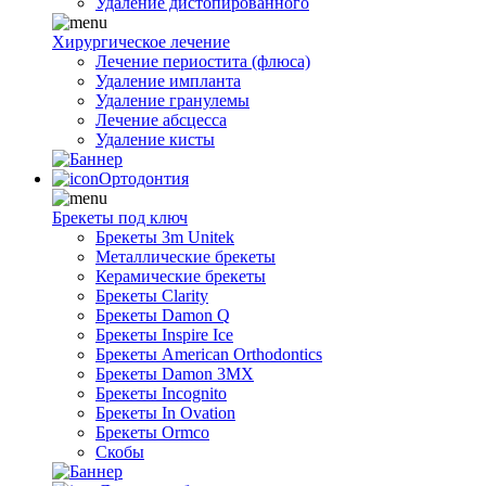
Удаление дистопированного
Хирургическое лечение
Лечение периостита (флюса)
Удаление импланта
Удаление гранулемы
Лечение абсцесса
Удаление кисты
Ортодонтия
Брекеты под ключ
Брекеты 3m Unitek
Металлические брекеты
Керамические брекеты
Брекеты Clarity
Брекеты Damon Q
Брекеты Inspire Ice
Брекеты American Orthodontics
Брекеты Damon 3MX
Брекеты Incognito
Брекеты In Ovation
Брекеты Ormco
Скобы