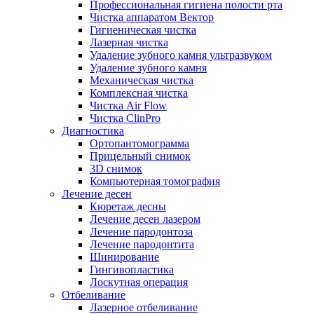
Профессиональная гигиена полости рта
Чистка аппаратом Вектор
Гигиеническая чистка
Лазерная чистка
Удаление зубного камня ультразвуком
Удаление зубного камня
Механическая чистка
Комплексная чистка
Чистка Air Flow
Чистка ClinPro
Диагностика
Ортопантомограмма
Прицельный снимок
3D снимок
Компьютерная томография
Лечение десен
Кюретаж десны
Лечение десен лазером
Лечение пародонтоза
Лечение пародонтита
Шинирование
Гингивопластика
Лоскутная операция
Отбеливание
Лазерное отбеливание