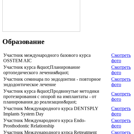
Образование
Участник международного базового курса
Смотреть
OSSTEM AIC
фото
Участник курса &quot;Планирование
Смотреть
ортопедического лечения&quot;
фото
Участник семинара по эндодонтии - повторное
Смотреть
эндодонтическое лечение
фото
Участник курса &quot;Продвинутые методики
Смотреть
протезирования с опорой на имплантаты - от
фото
планирования до реализации&quot;
Участник Международного курса DENTSPLY
Смотреть
Implants System Day
фото
Участник Международного курса Endo-
Смотреть
Prosthodontic Relationship
фото
Участник Международного курса Retreatment
Смотреть