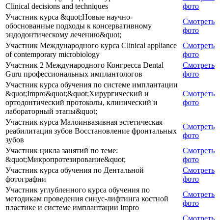
Clinical decisions and techniques
фото
Участник курса &quot;Новые научно-
Смотреть
обоснованные подходы к консервативному
фото
эндодонтическому лечению&quot;
Участник Международного курса Clinical appliance
Смотреть
of contemporary microbiology
фото
Участник 2 Международного Конгресса Dental
Смотреть
Guru профессиональных имплантологов
фото
Участник курса обучения по системе имплантации
&quot;Impro&quot;&quot;Хирургический и
Смотреть
ортодонтический протоколы, клинический и
фото
лабораторный этапы&quot;
Участник курса Малоинвазивная эстетическая
Смотреть
реабилитация зубов Восстановление фронтальных
фото
зубов
Участник цикла занятий по теме:
Смотреть
&quot;Микропротезирование&quot;
фото
Участник курса обучения по Дентальной
Смотреть
фотографии
фото
Участник углубленного курса обучения по
Смотреть
методикам проведения синус-лифтинга костной
фото
пластике и системе имплантации Impro
Смотреть