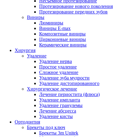
Несъемное протезирование
Протезирование нового поколения
Протезирование передних зубов
Виниры
Люминиры
Виниры E-max
Композитные виниры
Циркониевые виниры
Керамические виниры
Хирургия
Удаление
Удаление нерва
Простое удаление
Сложное удаление
Удаление зуба мудрости
Удаление дистопированного
Хирургическое лечение
Лечение периостита (флюса)
Удаление импланта
Удаление гранулемы
Лечение абсцесса
Удаление кисты
Ортодонтия
Брекеты под ключ
Брекеты 3m Unitek