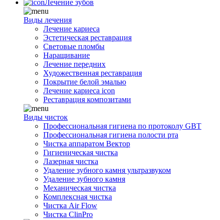
Лечение зубов
Виды лечения
Лечение кариеса
Эстетическая реставрация
Световые пломбы
Наращивание
Лечение передних
Художественная реставрация
Покрытие белой эмалью
Лечение кариеса icon
Реставрация композитами
Виды чисток
Профессиональная гигиена по протоколу GBT
Профессиональная гигиена полости рта
Чистка аппаратом Вектор
Гигиеническая чистка
Лазерная чистка
Удаление зубного камня ультразвуком
Удаление зубного камня
Механическая чистка
Комплексная чистка
Чистка Air Flow
Чистка ClinPro