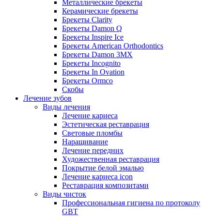
Металлические брекеты
Керамические брекеты
Брекеты Clarity
Брекеты Damon Q
Брекеты Inspire Ice
Брекеты American Orthodontics
Брекеты Damon 3MX
Брекеты Incognito
Брекеты In Ovation
Брекеты Ormco
Скобы
Лечение зубов
Виды лечения
Лечение кариеса
Эстетическая реставрация
Световые пломбы
Наращивание
Лечение передних
Художественная реставрация
Покрытие белой эмалью
Лечение кариеса icon
Реставрация композитами
Виды чисток
Профессиональная гигиена по протоколу
GBT