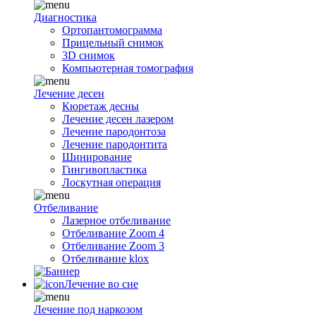
Диагностика
Ортопантомограмма
Прицельный снимок
3D снимок
Компьютерная томография
Лечение десен
Кюретаж десны
Лечение десен лазером
Лечение пародонтоза
Лечение пародонтита
Шинирование
Гингивопластика
Лоскутная операция
Отбеливание
Лазерное отбеливание
Отбеливание Zoom 4
Отбеливание Zoom 3
Отбеливание klox
Лечение во сне
Лечение под наркозом