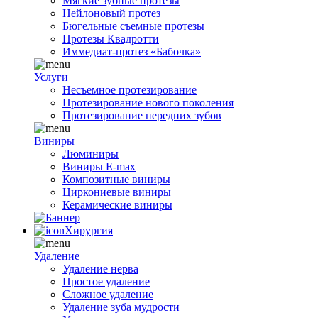
Мягкие зубные протезы
Нейлоновый протез
Бюгельные съемные протезы
Протезы Квадротти
Иммедиат-протез «Бабочка»
Услуги
Несъемное протезирование
Протезирование нового поколения
Протезирование передних зубов
Виниры
Люминиры
Виниры E-max
Композитные виниры
Циркониевые виниры
Керамические виниры
Хирургия
Удаление
Удаление нерва
Простое удаление
Сложное удаление
Удаление зуба мудрости