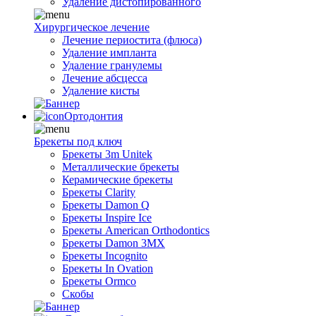
Удаление дистопированного
Хирургическое лечение
Лечение периостита (флюса)
Удаление импланта
Удаление гранулемы
Лечение абсцесса
Удаление кисты
Ортодонтия
Брекеты под ключ
Брекеты 3m Unitek
Металлические брекеты
Керамические брекеты
Брекеты Clarity
Брекеты Damon Q
Брекеты Inspire Ice
Брекеты American Orthodontics
Брекеты Damon 3MX
Брекеты Incognito
Брекеты In Ovation
Брекеты Ormco
Скобы