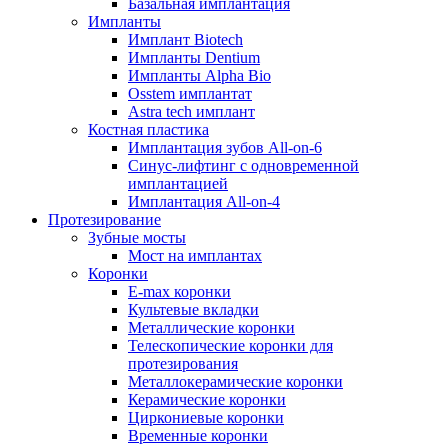
Базальная имплантация
Импланты
Имплант Biotech
Импланты Dentium
Импланты Alpha Bio
Osstem имплантат
Astra tech имплант
Костная пластика
Имплантация зубов All-on-6
Синус-лифтинг с одновременной
имплантацией
Имплантация All-on-4
Протезирование
Зубные мосты
Мост на имплантах
Коронки
E-max коронки
Культевые вкладки
Металлические коронки
Телескопические коронки для
протезирования
Металлокерамические коронки
Керамические коронки
Циркониевые коронки
Временные коронки