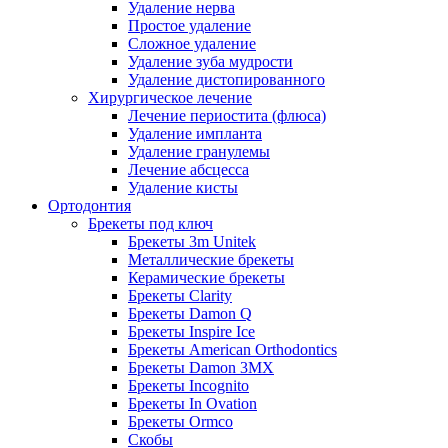
Удаление нерва
Простое удаление
Сложное удаление
Удаление зуба мудрости
Удаление дистопированного
Хирургическое лечение
Лечение периостита (флюса)
Удаление импланта
Удаление гранулемы
Лечение абсцесса
Удаление кисты
Ортодонтия
Брекеты под ключ
Брекеты 3m Unitek
Металлические брекеты
Керамические брекеты
Брекеты Clarity
Брекеты Damon Q
Брекеты Inspire Ice
Брекеты American Orthodontics
Брекеты Damon 3MX
Брекеты Incognito
Брекеты In Ovation
Брекеты Ormco
Скобы