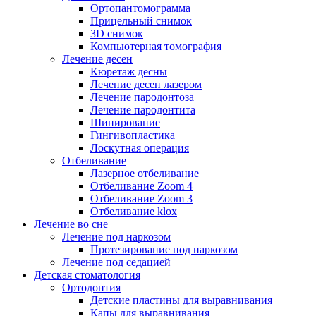
Ортопантомограмма
Прицельный снимок
3D снимок
Компьютерная томография
Лечение десен
Кюретаж десны
Лечение десен лазером
Лечение пародонтоза
Лечение пародонтита
Шинирование
Гингивопластика
Лоскутная операция
Отбеливание
Лазерное отбеливание
Отбеливание Zoom 4
Отбеливание Zoom 3
Отбеливание klox
Лечение во сне
Лечение под наркозом
Протезирование под наркозом
Лечение под седацией
Детская стоматология
Ортодонтия
Детские пластины для выравнивания
Капы для выравнивания