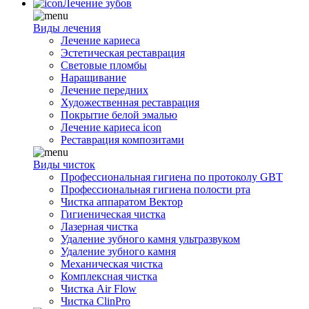
Лечение зубов
Виды лечения
Лечение кариеса
Эстетическая реставрация
Световые пломбы
Наращивание
Лечение передних
Художественная реставрация
Покрытие белой эмалью
Лечение кариеса icon
Реставрация композитами
Виды чисток
Профессиональная гигиена по протоколу GBT
Профессиональная гигиена полости рта
Чистка аппаратом Вектор
Гигиеническая чистка
Лазерная чистка
Удаление зубного камня ультразвуком
Удаление зубного камня
Механическая чистка
Комплексная чистка
Чистка Air Flow
Чистка ClinPro