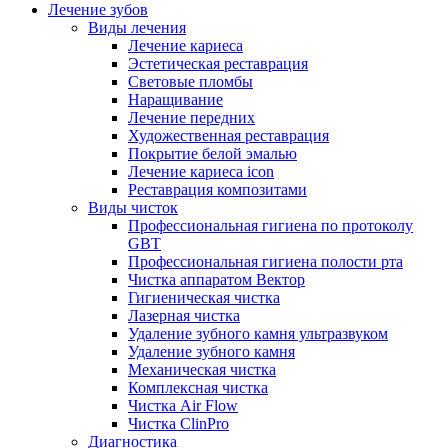
Лечение зубов
Виды лечения
Лечение кариеса
Эстетическая реставрация
Световые пломбы
Наращивание
Лечение передних
Художественная реставрация
Покрытие белой эмалью
Лечение кариеса icon
Реставрация композитами
Виды чисток
Профессиональная гигиена по протоколу
GBT
Профессиональная гигиена полости рта
Чистка аппаратом Вектор
Гигиеническая чистка
Лазерная чистка
Удаление зубного камня ультразвуком
Удаление зубного камня
Механическая чистка
Комплексная чистка
Чистка Air Flow
Чистка ClinPro
Диагностика