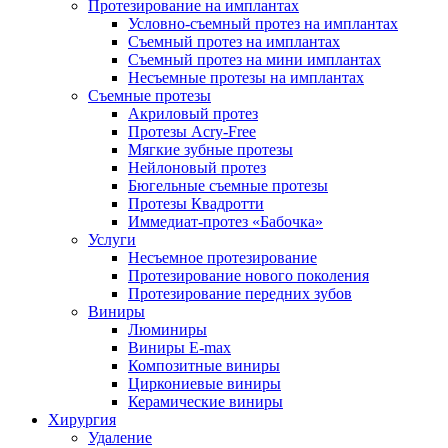
Протезирование на имплантах
Условно-съемный протез на имплантах
Съемный протез на имплантах
Съемный протез на мини имплантах
Несъемные протезы на имплантах
Съемные протезы
Акриловый протез
Протезы Acry-Free
Мягкие зубные протезы
Нейлоновый протез
Бюгельные съемные протезы
Протезы Квадротти
Иммедиат-протез «Бабочка»
Услуги
Несъемное протезирование
Протезирование нового поколения
Протезирование передних зубов
Виниры
Люминиры
Виниры E-max
Композитные виниры
Циркониевые виниры
Керамические виниры
Хирургия
Удаление