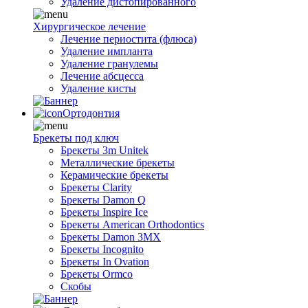
Удаление дистопированного
Хирургическое лечение
Лечение периостита (флюса)
Удаление импланта
Удаление гранулемы
Лечение абсцесса
Удаление кисты
Ортодонтия
Брекеты под ключ
Брекеты 3m Unitek
Металлические брекеты
Керамические брекеты
Брекеты Clarity
Брекеты Damon Q
Брекеты Inspire Ice
Брекеты American Orthodontics
Брекеты Damon 3MX
Брекеты Incognito
Брекеты In Ovation
Брекеты Ormco
Скобы