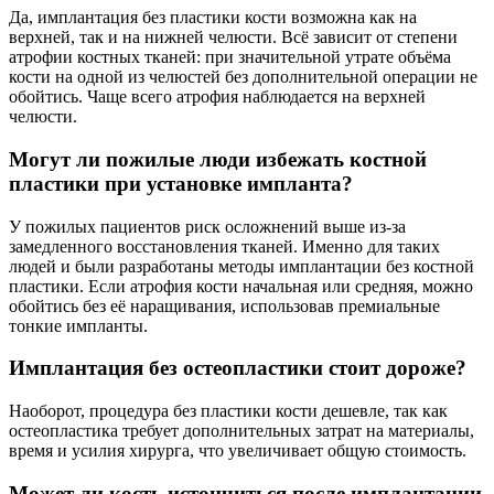
Да, имплантация без пластики кости возможна как на
верхней, так и на нижней челюсти. Всё зависит от степени
атрофии костных тканей: при значительной утрате объёма
кости на одной из челюстей без дополнительной операции не
обойтись. Чаще всего атрофия наблюдается на верхней
челюсти.
Могут ли пожилые люди избежать костной
пластики при установке импланта?
У пожилых пациентов риск осложнений выше из-за
замедленного восстановления тканей. Именно для таких
людей и были разработаны методы имплантации без костной
пластики. Если атрофия кости начальная или средняя, можно
обойтись без её наращивания, использовав премиальные
тонкие импланты.
Имплантация без остеопластики стоит дороже?
Наоборот, процедура без пластики кости дешевле, так как
остеопластика требует дополнительных затрат на материалы,
время и усилия хирурга, что увеличивает общую стоимость.
Может ли кость истончиться после имплантации