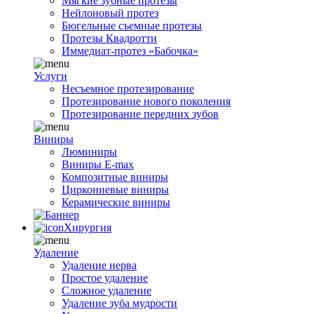
Мягкие зубные протезы
Нейлоновый протез
Бюгельные съемные протезы
Протезы Квадротти
Иммедиат-протез «Бабочка»
Услуги
Несъемное протезирование
Протезирование нового поколения
Протезирование передних зубов
Виниры
Люминиры
Виниры E-max
Композитные виниры
Циркониевые виниры
Керамические виниры
Хирургия
Удаление
Удаление нерва
Простое удаление
Сложное удаление
Удаление зуба мудрости