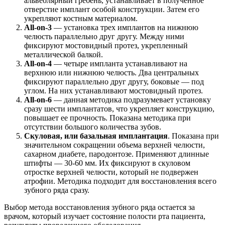
альвеолярный гребень, устанавливает в полученное
отверстие имплант особой конструкции. Затем его
укрепляют костным материалом.
All-on-3
— установка трех имплантов на нижнюю
челюсть параллельно друг другу. Между ними
фиксируют мостовидный протез, укрепленный
металлической балкой.
All-on-4
— четыре импланта устанавливают на
верхнюю или нижнюю челюсть. Два центральных
фиксируют параллельно друг другу, боковые — под
углом. На них устанавливают мостовидный протез.
All-on-6
— данная методика подразумевает установку
сразу шести имплантатов, что укрепляет конструкцию,
повышает ее прочность. Показана методика при
отсутствии большого количества зубов.
Скуловая, или базальная имплантация
. Показана при
значительном сокращении объема верхней челюсти,
сахарном диабете, пародонтозе. Применяют длинные
штифты — 30-60 мм. Их фиксируют в скуловом
отростке верхней челюсти, который не подвержен
атрофии. Методика подходит для восстановления всего
зубного ряда сразу.
Выбор метода восстановления зубного ряда остается за
врачом, который изучает состояние полости рта пациента,