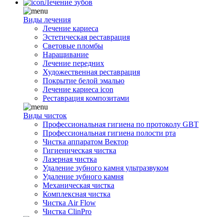
Лечение зубов
Виды лечения
Лечение кариеса
Эстетическая реставрация
Световые пломбы
Наращивание
Лечение передних
Художественная реставрация
Покрытие белой эмалью
Лечение кариеса icon
Реставрация композитами
Виды чисток
Профессиональная гигиена по протоколу GBT
Профессиональная гигиена полости рта
Чистка аппаратом Вектор
Гигиеническая чистка
Лазерная чистка
Удаление зубного камня ультразвуком
Удаление зубного камня
Механическая чистка
Комплексная чистка
Чистка Air Flow
Чистка ClinPro