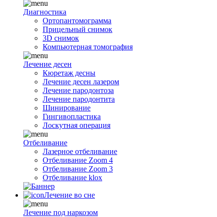
Диагностика
Ортопантомограмма
Прицельный снимок
3D снимок
Компьютерная томография
Лечение десен
Кюретаж десны
Лечение десен лазером
Лечение пародонтоза
Лечение пародонтита
Шинирование
Гингивопластика
Лоскутная операция
Отбеливание
Лазерное отбеливание
Отбеливание Zoom 4
Отбеливание Zoom 3
Отбеливание klox
Лечение во сне
Лечение под наркозом