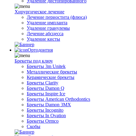
Удаление дистопированного
Хирургическое лечение
Лечение периостита (флюса)
Удаление импланта
Удаление гранулемы
Лечение абсцесса
Удаление кисты
Ортодонтия
Брекеты под ключ
Брекеты 3m Unitek
Металлические брекеты
Керамические брекеты
Брекеты Clarity
Брекеты Damon Q
Брекеты Inspire Ice
Брекеты American Orthodontics
Брекеты Damon 3MX
Брекеты Incognito
Брекеты In Ovation
Брекеты Ormco
Скобы