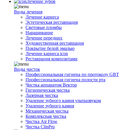
Лечение зубов
Виды лечения
Лечение кариеса
Эстетическая реставрация
Световые пломбы
Наращивание
Лечение передних
Художественная реставрация
Покрытие белой эмалью
Лечение кариеса icon
Реставрация композитами
Виды чисток
Профессиональная гигиена по протоколу GBT
Профессиональная гигиена полости рта
Чистка аппаратом Вектор
Гигиеническая чистка
Лазерная чистка
Удаление зубного камня ультразвуком
Удаление зубного камня
Механическая чистка
Комплексная чистка
Чистка Air Flow
Чистка ClinPro