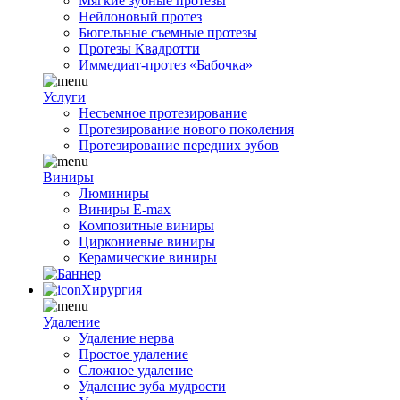
Мягкие зубные протезы
Нейлоновый протез
Бюгельные съемные протезы
Протезы Квадротти
Иммедиат-протез «Бабочка»
Услуги
Несъемное протезирование
Протезирование нового поколения
Протезирование передних зубов
Виниры
Люминиры
Виниры E-max
Композитные виниры
Циркониевые виниры
Керамические виниры
Хирургия
Удаление
Удаление нерва
Простое удаление
Сложное удаление
Удаление зуба мудрости