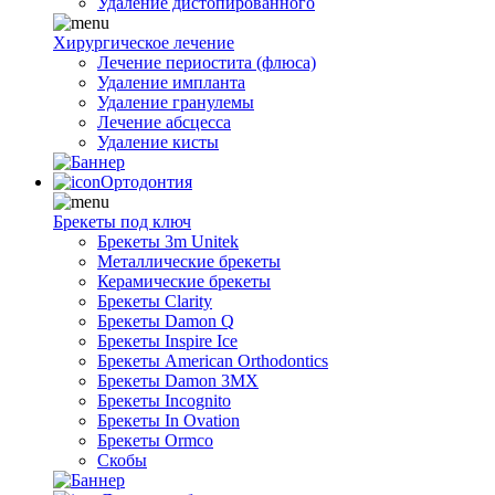
Удаление дистопированного
Хирургическое лечение
Лечение периостита (флюса)
Удаление импланта
Удаление гранулемы
Лечение абсцесса
Удаление кисты
Ортодонтия
Брекеты под ключ
Брекеты 3m Unitek
Металлические брекеты
Керамические брекеты
Брекеты Clarity
Брекеты Damon Q
Брекеты Inspire Ice
Брекеты American Orthodontics
Брекеты Damon 3MX
Брекеты Incognito
Брекеты In Ovation
Брекеты Ormco
Скобы