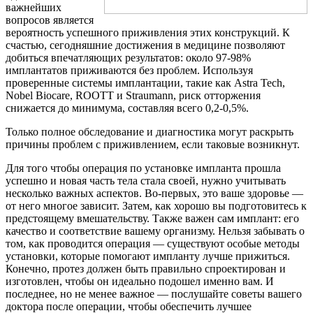
важнейших
вопросов является
вероятность успешного приживления этих конструкций. К
счастью, сегодняшние достижения в медицине позволяют
добиться впечатляющих результатов: около 97-98%
имплантатов приживаются без проблем. Используя
проверенные системы имплантации, такие как Astra Tech,
Nobel Biocare, ROOTT и Straumann, риск отторжения
снижается до минимума, составляя всего 0,2-0,5%.
Только полное обследование и диагностика могут раскрыть
причины проблем с приживлением, если таковые возникнут.
Для того чтобы операция по установке импланта прошла
успешно и новая часть тела стала своей, нужно учитывать
несколько важных аспектов. Во-первых, это ваше здоровье —
от него многое зависит. Затем, как хорошо вы подготовитесь к
предстоящему вмешательству. Также важен сам имплант: его
качество и соответствие вашему организму. Нельзя забывать о
том, как проводится операция — существуют особые методы
установки, которые помогают импланту лучше прижиться.
Конечно, протез должен быть правильно спроектирован и
изготовлен, чтобы он идеально подошел именно вам. И
последнее, но не менее важное — послушайте советы вашего
доктора после операции, чтобы обеспечить лучшее