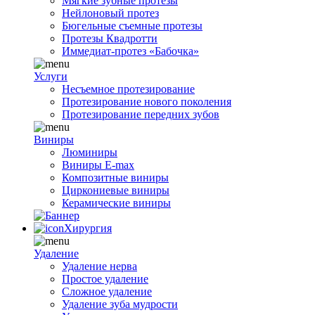
Мягкие зубные протезы
Нейлоновый протез
Бюгельные съемные протезы
Протезы Квадротти
Иммедиат-протез «Бабочка»
Услуги
Несъемное протезирование
Протезирование нового поколения
Протезирование передних зубов
Виниры
Люминиры
Виниры E-max
Композитные виниры
Циркониевые виниры
Керамические виниры
Хирургия
Удаление
Удаление нерва
Простое удаление
Сложное удаление
Удаление зуба мудрости