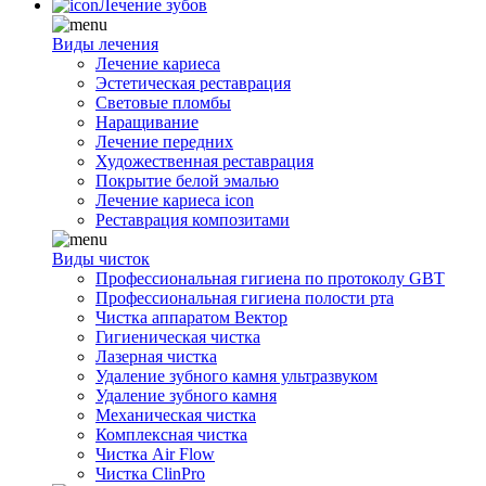
Лечение зубов
Виды лечения
Лечение кариеса
Эстетическая реставрация
Световые пломбы
Наращивание
Лечение передних
Художественная реставрация
Покрытие белой эмалью
Лечение кариеса icon
Реставрация композитами
Виды чисток
Профессиональная гигиена по протоколу GBT
Профессиональная гигиена полости рта
Чистка аппаратом Вектор
Гигиеническая чистка
Лазерная чистка
Удаление зубного камня ультразвуком
Удаление зубного камня
Механическая чистка
Комплексная чистка
Чистка Air Flow
Чистка ClinPro