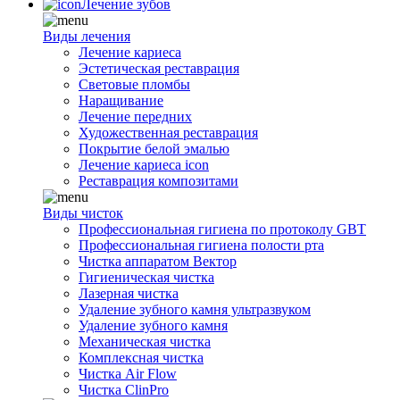
Лечение зубов
Виды лечения
Лечение кариеса
Эстетическая реставрация
Световые пломбы
Наращивание
Лечение передних
Художественная реставрация
Покрытие белой эмалью
Лечение кариеса icon
Реставрация композитами
Виды чисток
Профессиональная гигиена по протоколу GBT
Профессиональная гигиена полости рта
Чистка аппаратом Вектор
Гигиеническая чистка
Лазерная чистка
Удаление зубного камня ультразвуком
Удаление зубного камня
Механическая чистка
Комплексная чистка
Чистка Air Flow
Чистка ClinPro