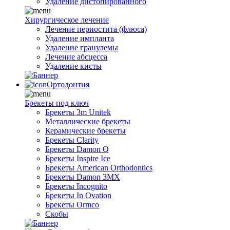
Удаление дистопированного
Хирургическое лечение
Лечение периостита (флюса)
Удаление импланта
Удаление гранулемы
Лечение абсцесса
Удаление кисты
Ортодонтия
Брекеты под ключ
Брекеты 3m Unitek
Металлические брекеты
Керамические брекеты
Брекеты Clarity
Брекеты Damon Q
Брекеты Inspire Ice
Брекеты American Orthodontics
Брекеты Damon 3MX
Брекеты Incognito
Брекеты In Ovation
Брекеты Ormco
Скобы