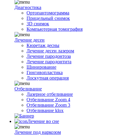
Диагностика
Ортопантомограмма
Прицельный снимок
3D снимок
Компьютерная томография
Лечение десен
Кюретаж десны
Лечение десен лазером
Лечение пародонтоза
Лечение пародонтита
Шинирование
Гингивопластика
Лоскутная операция
Отбеливание
Лазерное отбеливание
Отбеливание Zoom 4
Отбеливание Zoom 3
Отбеливание klox
Лечение во сне
Лечение под наркозом