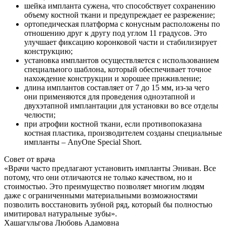
шейка импланта сужена, что способствует сохранению
объему костной ткани и предупреждает ее разрежение;
ортопедическая платформа с конусным расположены по
отношению друг к другу под углом 11 градусов. Это
улучшает фиксацию коронковой части и стабилизирует
конструкцию;
установка имплантов осуществляется с использованием
специального шаблона, который обеспечивает точное
нахождение конструкции и хорошее приживление;
длина имплантов составляет от 7 до 15 мм, из-за чего
они применяются для проведения одноэтапной и
двухэтапной имплантации для установки во все отделы
челюсти;
при атрофии костной ткани, если противопоказана
костная пластика, производителем созданы специальные
импланты – AnyOne Special Short.
Совет от врача
«Врачи часто предлагают установить импланты Эниван. Все
потому, что они отличаются не только качеством, но и
стоимостью. Это преимущество позволяет многим людям
даже с ограниченными материальными возможностями
позволить восстановить зубной ряд, который бы полностью
имитировал натуральные зубы».
Хашагульгова Любовь Адамовна