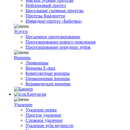
Мягкие зубные протезы
Нейлоновый протез
Бюгельные съемные протезы
Протезы Квадротти
Иммедиат-протез «Бабочка»
Услуги
Несъемное протезирование
Протезирование нового поколения
Протезирование передних зубов
Виниры
Люминиры
Виниры E-max
Композитные виниры
Циркониевые виниры
Керамические виниры
Хирургия
Удаление
Удаление нерва
Простое удаление
Сложное удаление
Удаление зуба мудрости