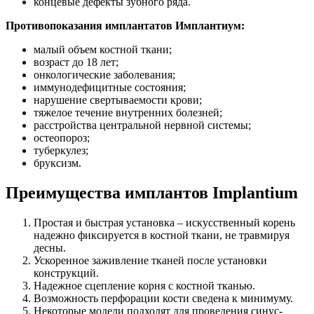
концевые дефекты зубного ряда.
Противопоказания имплантатов Имплантиум:
малый объем костной ткани;
возраст до 18 лет;
онкологические заболевания;
иммунодефицитные состояния;
нарушение свертываемости крови;
тяжелое течение внутренних болезней;
расстройства центральной нервной системы;
остеопороз;
туберкулез;
бруксизм.
Преимущества имплантов Implantium
Простая и быстрая установка – искусственный корень
надежно фиксируется в костной ткани, не травмируя
десны.
Ускоренное заживление тканей после установки
конструкций.
Надежное сцепление корня с костной тканью.
Возможность перфорации кости сведена к минимуму.
Некоторые модели подходят для проведения синус-