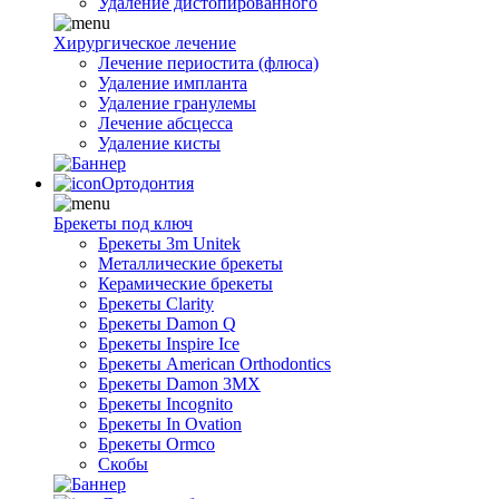
Удаление дистопированного
Хирургическое лечение
Лечение периостита (флюса)
Удаление импланта
Удаление гранулемы
Лечение абсцесса
Удаление кисты
Ортодонтия
Брекеты под ключ
Брекеты 3m Unitek
Металлические брекеты
Керамические брекеты
Брекеты Clarity
Брекеты Damon Q
Брекеты Inspire Ice
Брекеты American Orthodontics
Брекеты Damon 3MX
Брекеты Incognito
Брекеты In Ovation
Брекеты Ormco
Скобы