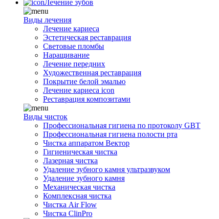
Лечение зубов
Виды лечения
Лечение кариеса
Эстетическая реставрация
Световые пломбы
Наращивание
Лечение передних
Художественная реставрация
Покрытие белой эмалью
Лечение кариеса icon
Реставрация композитами
Виды чисток
Профессиональная гигиена по протоколу GBT
Профессиональная гигиена полости рта
Чистка аппаратом Вектор
Гигиеническая чистка
Лазерная чистка
Удаление зубного камня ультразвуком
Удаление зубного камня
Механическая чистка
Комплексная чистка
Чистка Air Flow
Чистка ClinPro