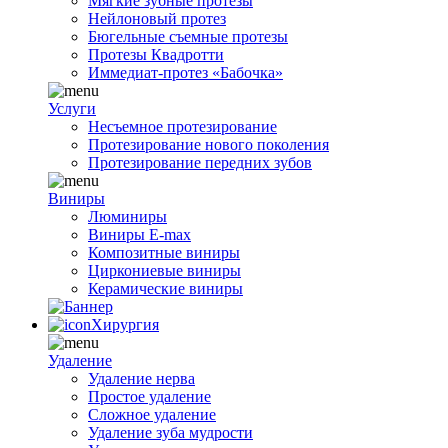
Мягкие зубные протезы
Нейлоновый протез
Бюгельные съемные протезы
Протезы Квадротти
Иммедиат-протез «Бабочка»
Услуги
Несъемное протезирование
Протезирование нового поколения
Протезирование передних зубов
Виниры
Люминиры
Виниры E-max
Композитные виниры
Циркониевые виниры
Керамические виниры
Хирургия
Удаление
Удаление нерва
Простое удаление
Сложное удаление
Удаление зуба мудрости