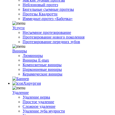
Мягкие зубные протезы
Нейлоновый протез
Бюгельные съемные протезы
Протезы Квадротти
Иммедиат-протез «Бабочка»
Услуги
Несъемное протезирование
Протезирование нового поколения
Протезирование передних зубов
Виниры
Люминиры
Виниры E-max
Композитные виниры
Циркониевые виниры
Керамические виниры
Хирургия
Удаление
Удаление нерва
Простое удаление
Сложное удаление
Удаление зуба мудрости