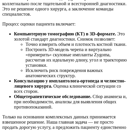
коллегиально после тщательной и всесторонней диагностики.
Это не решение одного хирурга, а заключение команды
специалистов.
Процесс оценки пациента включает:
Компьютерную томографию (КТ) в 3D-формате.
Это
золотой стандарт диагностики. Снимок позволяет:
Точно измерить объем и плотность костной ткани.
Построить 3D-модель черепа и виртуально
«примерить» скуловые импланты Zygoma,
рассчитав их идеальную длину, угол и траекторию
установки.
Исключить риск повреждения важных
анатомических структур.
Консультацию у имплантолога-ортопеда и челюстно-
лицевого хирурга.
Оценка клинической ситуации со
всех сторон.
Общетерапевтическое обследование.
Сбор анамнеза и,
при необходимости, анализы для выявления общих
противопоказаний.
Только на основании комплексных данных принимается
взвешенное решение. Наша главная задача — не просто
продать дорогую услугу, а предложить пациенту единственно