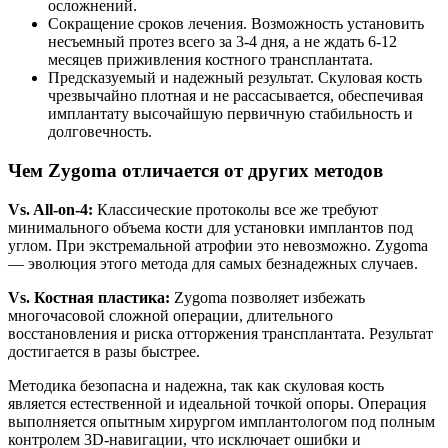
осложнений.
Сокращение сроков лечения. Возможность установить
несъемный протез всего за 3-4 дня, а не ждать 6-12
месяцев приживления костного трансплантата.
Предсказуемый и надежный результат. Скуловая кость
чрезвычайно плотная и не рассасывается, обеспечивая
имплантату высочайшую первичную стабильность и
долговечность.
Чем Zygoma отличается от других методов
Vs. All-on-4:
Классические протоколы все же требуют
минимального объема кости для установки имплантов под
углом. При экстремальной атрофии это невозможно. Zygoma
— эволюция этого метода для самых безнадежных случаев.
Vs. Костная пластика:
Zygoma позволяет избежать
многочасовой сложной операции, длительного
восстановления и риска отторжения трансплантата. Результат
достигается в разы быстрее.
Методика безопасна и надежна, так как скуловая кость
является естественной и идеальной точкой опоры. Операция
выполняется опытным хирургом имплантологом под полным
контролем 3D-навигации, что исключает ошибки и