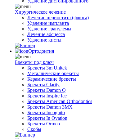
Удаление дистопированного
Хирургическое лечение
Лечение периостита (флюса)
Удаление импланта
Удаление гранулемы
Лечение абсцесса
Удаление кисты
Ортодонтия
Брекеты под ключ
Брекеты 3m Unitek
Металлические брекеты
Керамические брекеты
Брекеты Clarity
Брекеты Damon Q
Брекеты Inspire Ice
Брекеты American Orthodontics
Брекеты Damon 3MX
Брекеты Incognito
Брекеты In Ovation
Брекеты Ormco
Скобы