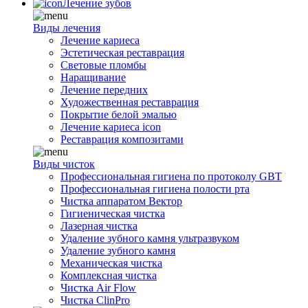
Лечение зубов
Виды лечения
Лечение кариеса
Эстетическая реставрация
Световые пломбы
Наращивание
Лечение передних
Художественная реставрация
Покрытие белой эмалью
Лечение кариеса icon
Реставрация композитами
Виды чисток
Профессиональная гигиена по протоколу GBT
Профессиональная гигиена полости рта
Чистка аппаратом Вектор
Гигиеническая чистка
Лазерная чистка
Удаление зубного камня ультразвуком
Удаление зубного камня
Механическая чистка
Комплексная чистка
Чистка Air Flow
Чистка ClinPro