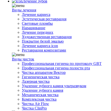
Лечение зубов
Виды лечения
Лечение кариеса
Эстетическая реставрация
Световые пломбы
Наращивание
Лечение передних
Художественная реставрация
Покрытие белой эмалью
Лечение кариеса icon
Реставрация композитами
Виды чисток
Профессиональная гигиена по протоколу GBT
Профессиональная гигиена полости рта
Чистка аппаратом Вектор
Гигиеническая чистка
Лазерная чистка
Удаление зубного камня ультразвуком
Удаление зубного камня
Механическая чистка
Комплексная чистка
Чистка Air Flow
Чистка ClinPro