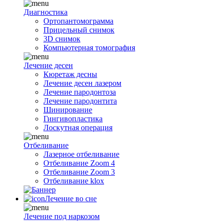
Диагностика
Ортопантомограмма
Прицельный снимок
3D снимок
Компьютерная томография
Лечение десен
Кюретаж десны
Лечение десен лазером
Лечение пародонтоза
Лечение пародонтита
Шинирование
Гингивопластика
Лоскутная операция
Отбеливание
Лазерное отбеливание
Отбеливание Zoom 4
Отбеливание Zoom 3
Отбеливание klox
Лечение во сне
Лечение под наркозом