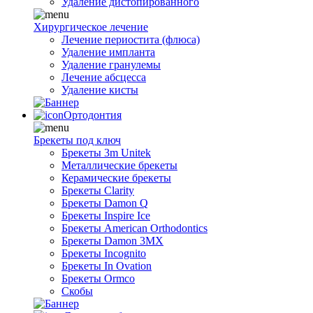
Удаление дистопированного
Хирургическое лечение
Лечение периостита (флюса)
Удаление импланта
Удаление гранулемы
Лечение абсцесса
Удаление кисты
Ортодонтия
Брекеты под ключ
Брекеты 3m Unitek
Металлические брекеты
Керамические брекеты
Брекеты Clarity
Брекеты Damon Q
Брекеты Inspire Ice
Брекеты American Orthodontics
Брекеты Damon 3MX
Брекеты Incognito
Брекеты In Ovation
Брекеты Ormco
Скобы