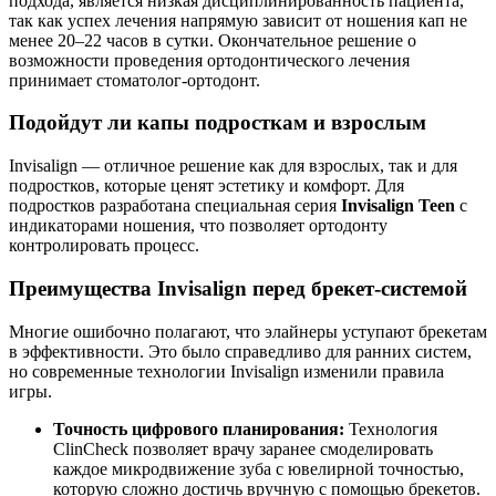
подхода, является низкая дисциплинированность пациента,
так как успех лечения напрямую зависит от ношения кап не
менее 20–22 часов в сутки. Окончательное решение о
возможности проведения ортодонтического лечения
принимает стоматолог-ортодонт.
Подойдут ли капы подросткам и взрослым
Invisalign — отличное решение как для взрослых, так и для
подростков, которые ценят эстетику и комфорт. Для
подростков разработана специальная серия
Invisalign Teen
с
индикаторами ношения, что позволяет ортодонту
контролировать процесс.
Преимущества Invisalign перед брекет-системой
Многие ошибочно полагают, что элайнеры уступают брекетам
в эффективности. Это было справедливо для ранних систем,
но современные технологии Invisalign изменили правила
игры.
Точность цифрового планирования:
Технология
ClinCheck позволяет врачу заранее смоделировать
каждое микродвижение зуба с ювелирной точностью,
которую сложно достичь вручную с помощью брекетов.