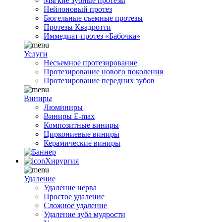
Мягкие зубные протезы
Нейлоновый протез
Бюгельные съемные протезы
Протезы Квадротти
Иммедиат-протез «Бабочка»
Услуги
Несъемное протезирование
Протезирование нового поколения
Протезирование передних зубов
Виниры
Люминиры
Виниры E-max
Композитные виниры
Циркониевые виниры
Керамические виниры
Хирургия
Удаление
Удаление нерва
Простое удаление
Сложное удаление
Удаление зуба мудрости