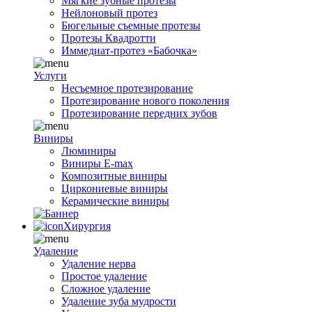
Мягкие зубные протезы
Нейлоновый протез
Бюгельные съемные протезы
Протезы Квадротти
Иммедиат-протез «Бабочка»
Услуги
Несъемное протезирование
Протезирование нового поколения
Протезирование передних зубов
Виниры
Люминиры
Виниры E-max
Композитные виниры
Циркониевые виниры
Керамические виниры
Хирургия
Удаление
Удаление нерва
Простое удаление
Сложное удаление
Удаление зуба мудрости