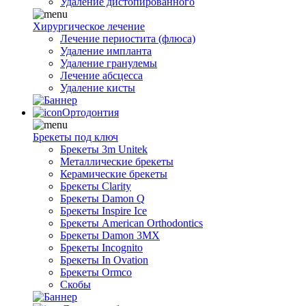
Удаление дистопированного
Хирургическое лечение
Лечение периостита (флюса)
Удаление импланта
Удаление гранулемы
Лечение абсцесса
Удаление кисты
Ортодонтия
Брекеты под ключ
Брекеты 3m Unitek
Металлические брекеты
Керамические брекеты
Брекеты Clarity
Брекеты Damon Q
Брекеты Inspire Ice
Брекеты American Orthodontics
Брекеты Damon 3MX
Брекеты Incognito
Брекеты In Ovation
Брекеты Ormco
Скобы