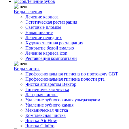
Лечение зубов
Виды лечения
Лечение кариеса
Эстетическая реставрация
Световые пломбы
Наращивание
Лечение передних
Художественная реставрация
Покрытие белой эмалью
Лечение кариеса icon
Реставрация композитами
Виды чисток
Профессиональная гигиена по протоколу GBT
Профессиональная гигиена полости рта
Чистка аппаратом Вектор
Гигиеническая чистка
Лазерная чистка
Удаление зубного камня ультразвуком
Удаление зубного камня
Механическая чистка
Комплексная чистка
Чистка Air Flow
Чистка ClinPro