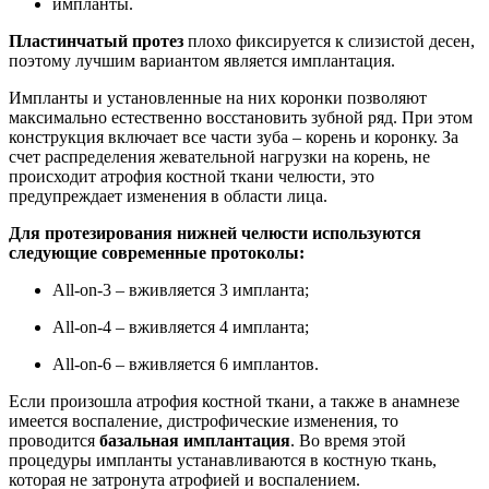
импланты.
Пластинчатый протез
плохо фиксируется к слизистой десен,
поэтому лучшим вариантом является имплантация.
Импланты и установленные на них коронки позволяют
максимально естественно восстановить зубной ряд. При этом
конструкция включает все части зуба – корень и коронку. За
счет распределения жевательной нагрузки на корень, не
происходит атрофия костной ткани челюсти, это
предупреждает изменения в области лица.
Для протезирования нижней челюсти используются
следующие современные протоколы:
All-on-3 – вживляется 3 импланта;
All-on-4 – вживляется 4 импланта;
All-on-6 – вживляется 6 имплантов.
Если произошла атрофия костной ткани, а также в анамнезе
имеется воспаление, дистрофические изменения, то
проводится
базальная имплантация
. Во время этой
процедуры импланты устанавливаются в костную ткань,
которая не затронута атрофией и воспалением.