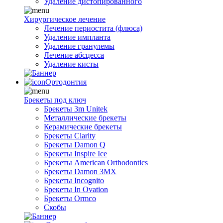
Удаление дистопированного
Хирургическое лечение
Лечение периостита (флюса)
Удаление импланта
Удаление гранулемы
Лечение абсцесса
Удаление кисты
Ортодонтия
Брекеты под ключ
Брекеты 3m Unitek
Металлические брекеты
Керамические брекеты
Брекеты Clarity
Брекеты Damon Q
Брекеты Inspire Ice
Брекеты American Orthodontics
Брекеты Damon 3MX
Брекеты Incognito
Брекеты In Ovation
Брекеты Ormco
Скобы