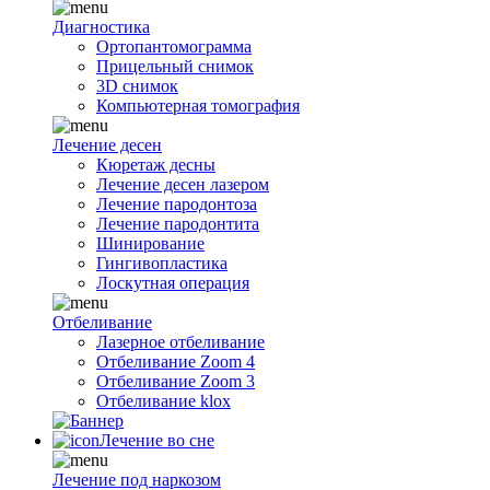
Диагностика
Ортопантомограмма
Прицельный снимок
3D снимок
Компьютерная томография
Лечение десен
Кюретаж десны
Лечение десен лазером
Лечение пародонтоза
Лечение пародонтита
Шинирование
Гингивопластика
Лоскутная операция
Отбеливание
Лазерное отбеливание
Отбеливание Zoom 4
Отбеливание Zoom 3
Отбеливание klox
Лечение во сне
Лечение под наркозом