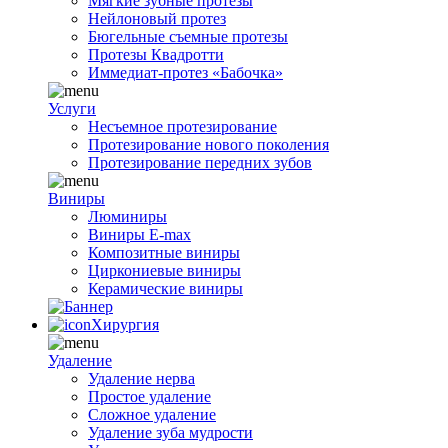
Мягкие зубные протезы
Нейлоновый протез
Бюгельные съемные протезы
Протезы Квадротти
Иммедиат-протез «Бабочка»
Услуги
Несъемное протезирование
Протезирование нового поколения
Протезирование передних зубов
Виниры
Люминиры
Виниры E-max
Композитные виниры
Циркониевые виниры
Керамические виниры
Хирургия
Удаление
Удаление нерва
Простое удаление
Сложное удаление
Удаление зуба мудрости