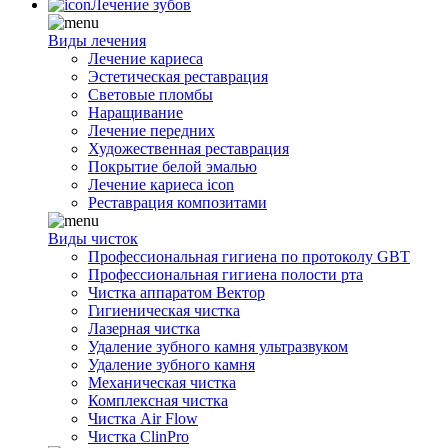
Лечение зубов
Виды лечения
Лечение кариеса
Эстетическая реставрация
Световые пломбы
Наращивание
Лечение передних
Художественная реставрация
Покрытие белой эмалью
Лечение кариеса icon
Реставрация композитами
Виды чисток
Профессиональная гигиена по протоколу GBT
Профессиональная гигиена полости рта
Чистка аппаратом Вектор
Гигиеническая чистка
Лазерная чистка
Удаление зубного камня ультразвуком
Удаление зубного камня
Механическая чистка
Комплексная чистка
Чистка Air Flow
Чистка ClinPro